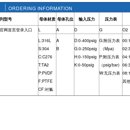
南
ORDERING INFORMATION
列型号
母体材质
母体孔位
输入压力
压力表
角官网首页登录入口
L
A
D
G
O2
L:316L
A
D:0-400psig
G:附压力表
00:
S:304
B
G:0-250psig
（Mpa)
02:
C:C276
H:0-150psig
P:附压力表
04:
T:TA2
K:0-50psig
（psig/bar)
06:
P:PVDF
W:无压力表
08:
F:PTFE
其
CF:衬氟