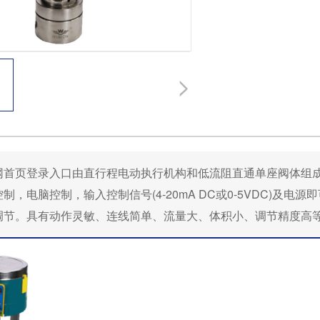
首页登录入口由直行程电动执行机构和低流阻直通单座阀体组成.
控制，电脑控制，输入控制信号(4-20mA DC或0-5VDC)及
。具有动作灵敏、连线简单、流量大、体积小、调节精度高等特