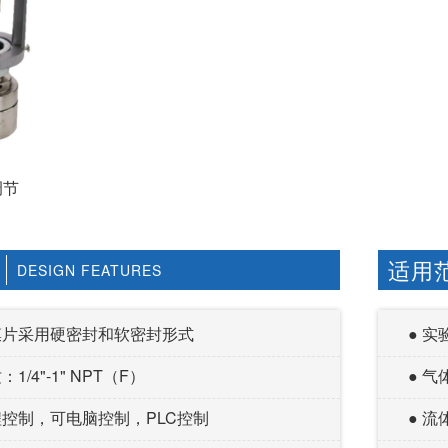
调节
适用
DESIGN FEATURES
膜片采用硬密封和软密封形式
● 实
：1/4"-1" NPT（F）
● 
控制，可电脑控制，PLC控制
● 流