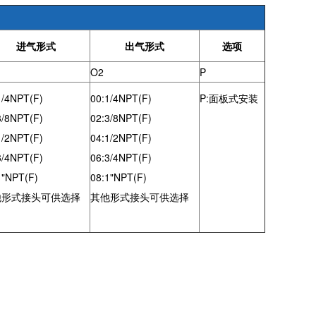
进气形式
出气形式
选项
O2
P
1/4NPT(F)
00:1/4NPT(F)
P:面板式安装
3/8NPT(F)
02:3/8NPT(F)
1/2NPT(F)
04:1/2NPT(F)
3/4NPT(F)
06:3/4NPT(F)
1"NPT(F)
08:1"NPT(F)
他形式接头可供选择
其他形式接头可供选择