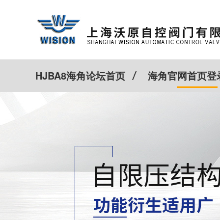
HJBA8海角论坛首页
海角官网首页登
特殊定制
客户案例
Cv计算器