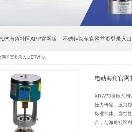
气体海角社区APP官网版
不锈钢海角官网首页登录入口
网首页登录入口ERW73
电动海角官网首
XRW73灵敏系列
压力传输，压力控制
标准气体、腐蚀
合，与海角社区A