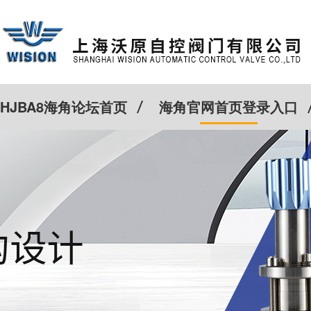
HJBA8海角论坛首页
海角官网首页登录入口
特殊定制
客户案例
Cv计算器
新闻