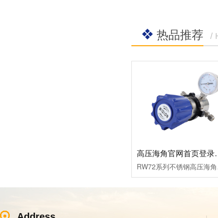
热品推荐
/
高压海角官网首
RW72系列不锈钢高压海角
Address