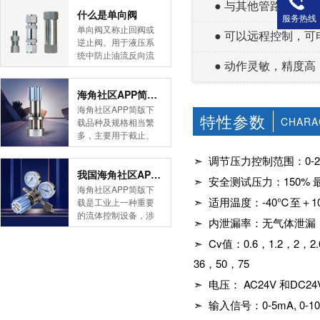
● 与其他管路元件
简版下载告诉您！先
什么是单向阀
服务热线
导式海角社区APP官
单向阀又称止回阀或
● 可以远程控制，可
网版是采用控制阀体
逆止阀。用于液压系
内的启闭件的开度来
统中防止油流反向流
● 动作灵敏，精度高
调节介质的流量，将
动,或者用于气动系统
介质的压力降低，同
中防止压缩空气逆向
时借助阀后压力的作
流动。今天HJBA8海
海角社区APP简版下载的维护保养方式有哪些
用调节启闭件的开
角论坛海角社区APP
海角社区APP简版下
度，使阀后压力保持
特性参数
简版下载为您介绍一
CHARA
载品种及规格相当繁
在一定范围内，在进
下什么是单向阀。
多，主要用于截止、
口压力不断变化的情
一、简介单向阀有直
导流、稳压、分流
况下，保持出口压力
通式和直角式两种。
➣ 调节压力控制范围：0-2，0-3
等，用途广泛。正确
在设定的范围内，保
直通式单向阀用螺纹
和有序有效的维护保
我国海角社区APP简版下载市场的现状及前景如何
➣ 安全测试压力：150%
护其后的生活生产器
连接安装在管路上。
养会保护海角社区
海角社区APP简版下
具。本类海角社区
直角式单向阀有螺纹
APP简版下载，使海
➣ 适用温度：-40℃至
载是工业上一种重要
APP简版下载在管......
连接、板式连接和法
角社区APP简版下载
的流体控制设备，涉
➣ 内泄漏率：无气体泄漏
兰连接三种形式。液
正常发挥功能并且延
及到国民经济诸多部
控单向阀也称闭锁阀
长海角社区APP简版
门，是国民经济的发
➣ Cv值：0.6，1.2，2，2.6，3.8
或保压阀，它与......
下载使用寿命。今天
展重要基础设备。今
36，50，75
HJBA8海角论坛海角
天HJBA8海角论坛海
社区APP简版下载为
角社区APP简版下载
➣ 电压： AC24V 和DC24
您介绍一下海角社区
带大家一起分析一下
APP简版下载的维护
➣ 输入信号：0-5mA, 0-10
我国海角社区APP简
保养方式。日常海角
版下载市场的现状及