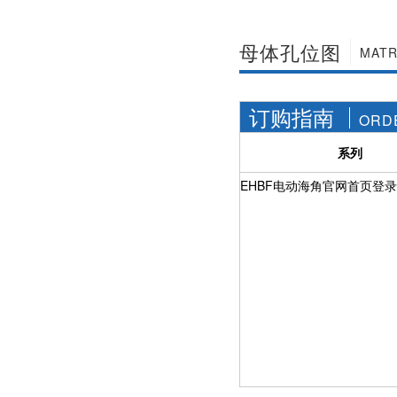
社区APP简版下载维
前景。经过几十年的
护保养1、海角社区
发展，我国海角社区
APP简版下载应存干
APP简版下载产品已
母体孔位图
MATR
燥通风的室内，通路
经形成十几大类，在
两端须堵塞。2、长期
企业数量和产销量两
存放的海角社区APP
方面均在世界上排名
简版下载应定期检
订购指南
靠前，但大多是小规
ORD
查，清除污物，并在
模、低层次海角社区
加工......
APP简版下载的企
系列
业，产品也以中低端
为主。改......
EHBF电动海角官网首页登