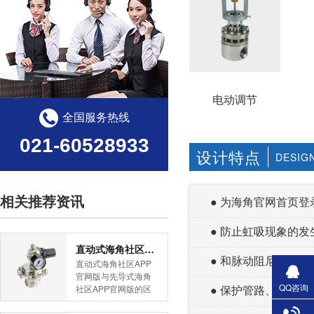
电动调节
全国服务热线
021-60528933
设计特点
DESIG
相关推荐资讯
● 为海角官网首页
● 防止虹吸现象的发生
直动式海角社区APP官网版与先导式海角社区APP官网版的区别
● 和脉动阻尼器配
直动式海角社区APP
官网版与先导式海角
QQ咨询
● 保护管路、弯头
社区APP官网版的区
别是什么？HJBA8海
角论坛海角社区APP