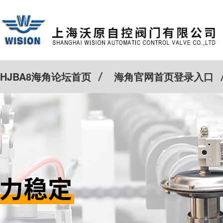
HJBA8海角论坛首页
海角官网首页登录入口
特殊定制
客户案例
Cv计算器
新闻