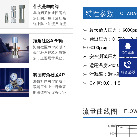
简版下载告诉您！先
什么是单向阀
特性参数
导式海角社区APP官
单向阀又称止回阀或
CHARA
网版是采用控制阀体
逆止阀。用于液压系
内的启闭件的开度来
统中防止油流反向流
调节介质的流量，将
动,或者用于气动系统
➣ 最大输入压力： 6000ps
介质的压力降低，同
中防止压缩空气逆向
➣ 输出压力：0~500， 0~800
时借助阀后压力的作
流动。今天HJBA8海
海角社区APP简版下载的维护保养方式有哪些
用调节启闭件的开
角论坛海角社区APP
海角社区APP简版下
50-6000psig
度，使阀后压力保持
简版下载为您介绍一
载品种及规格相当繁
QQ咨询
在一定范围内，在进
➣ 安全测试压力：1.5
下什么是单向阀。
多，主要用于截止、
口压力不断变化的情
一、简介单向阀有直
导流、稳压、分流
➣ 适用温度:-40℃至＋1
况下，保持出口压力
通式和直角式两种。
等，用途广泛。正确
在设定的范围内，保
服务热线
直通式单向阀用螺纹
➣ 泄漏率：泡沫测试
和有序有效的维护保
我国海角社区APP简版下载市场的现状及前景如何
护其后的生活生产器
连接安装在管路上。
养会保护海角社区
海角社区APP简版下
➣ Cv 值: 0.6，1.8
具。本类海角社区
直角式单向阀有螺纹
APP简版下载，使海
载是工业上一种重要
APP简版下载在管......
连接、板式连接和法
角社区APP简版下载
的流体控制设备，涉
兰连接三种形式。液
正常发挥功能并且延
及到国民经济诸多部
控单向阀也称闭锁阀
长海角社区APP简版
门，是国民经济的发
或保压阀，它与......
下载使用寿命。今天
展重要基础设备。今
流量曲线图
FLOW
HJBA8海角论坛海角
天HJBA8海角论坛海
社区APP简版下载为
角社区APP简版下载
您介绍一下海角社区
带大家一起分析一下
APP简版下载的维护
我国海角社区APP简
保养方式。日常海角
版下载市场的现状及