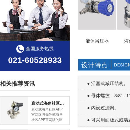
液体减压器
液
全国服务热线
021-60528933
设计特点
DESIG
相关推荐资讯
● 活塞式减压结构。
● 母体螺纹：3/8" - 
直动式海角社区APP官网版与先导式海角社区APP官网版的区别
● 内设过滤网。
直动式海角社区APP
官网版与先导式海角
● 可采用面板式或墙式安
社区APP官网版的区
别是什么？HJBA8海
角论坛海角社区APP