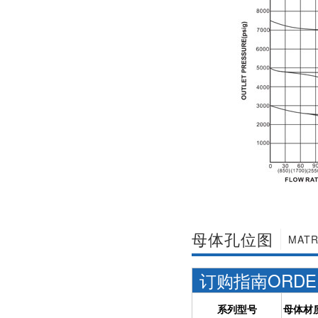
社区APP简版下载维
前景。经过几十年的
护保养1、海角社区
发展，我国海角社区
APP简版下载应存干
APP简版下载产品已
燥通风的室内，通路
经形成十几大类，在
两端须堵塞。2、长期
企业数量和产销量两
存放的海角社区APP
方面均在世界上排名
简版下载应定期检
靠前，但大多是小规
查，清除污物，并在
模、低层次海角社区
加工......
APP简版下载的企
业，产品也以中低端
为主。改......
母体孔位图
MATR
订购指南ORDERI
系列型号
母体材