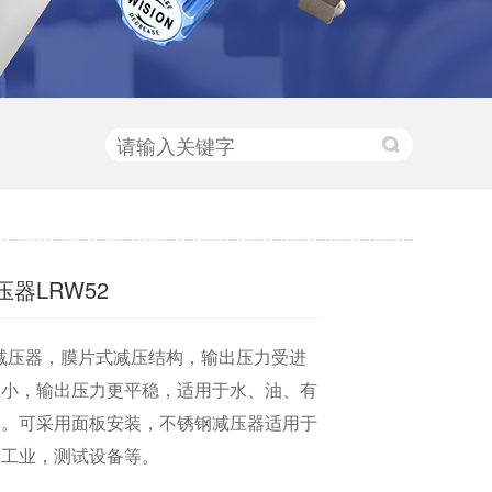
器LRW52
压器，膜片式减压结构，输出压力受进
，输出压力更平稳，适用于水、油、有
体。可采用面板安装，不锈钢减压器适用于
业，测试设备等。