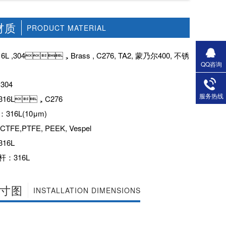
材质
PRODUCT MATERIAL
6L ,304，Brass , C276, TA2, 蒙乃尔400, 不锈
QQ咨询
 304
服务热线
：316L，C276
：316L(10μm)
TFE,PTFE, PEEK, Vespel
316L
：316L
寸图
INSTALLATION DIMENSIONS