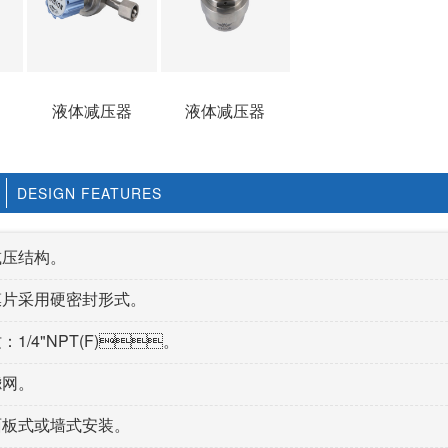
液体减压器
液体减压器
DESIGN FEATURES
压结构。
片采用硬密封形式。
：1/4"NPT(F)。
。
板式或墙式安装。