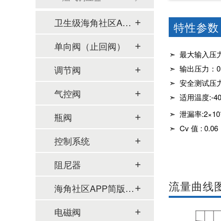
卫生级海角社区APP简版下载
特性参数
单向阀（止回阀）
➣ 最大输入压力：
调节阀
➣ 输出压力：0~15
➣ 安全测试压力
气控阀
➣ 适用温度:-
➣ 泄漏率:2×10
瓶阀
➣ Cv 值 : 0.06
控制系统
阻尼器
流量曲线
海角社区APP简版下载及管件
电磁阀