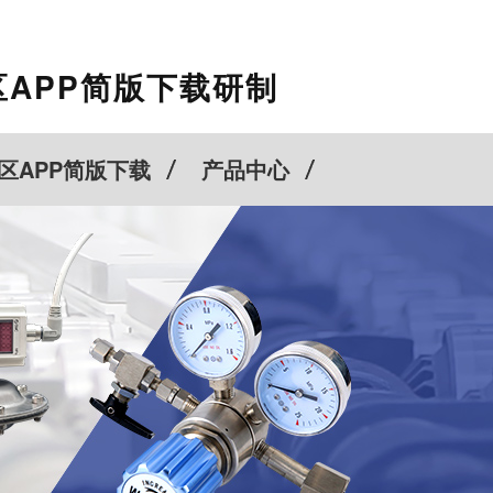
APP简版下载研制
服务热线
区APP简版下载
产品中心
021-60528933