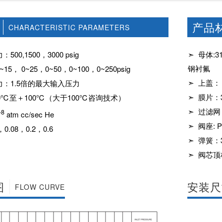
产品
CHARACTERISTIC PARAMETERS
500,1500，3000 psig
➣ 母体:31
钢衬氟
， 0~25，0~50，0~100，0~250psig
➣ 上盖：
：1.5倍的最大输入压力
➣ 膜片
40℃至＋100℃（大于100℃咨询技术）
➣ 过滤网
-8
atm cc/sec He
➣ 阀座: PC
，0.08，0.2，0.6
➣ 弹簧：
➣ 阀芯顶杆
图
安装尺
FLOW CURVE