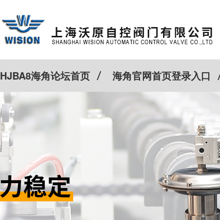
HJBA8海角论坛首页
海角官网首页登录入口
特殊定制
客户案例
Cv计算器
新闻