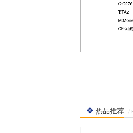
C:C276
T:TA2
M:Mone
CF:衬
热品推荐
/