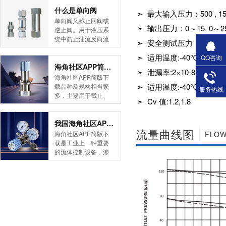
简版下载告诉您！先
什么是单向阀
➣ 最大输入压力：500 , 150
导式海角社区APP官
单向阀又称止回阀或
网版是采用控制阀体
➣ 输出压力：0～15, 0～25
逆止阀。用于液压系
内的启闭件的开度来
统中防止油流反向流
➣ 安全测试压力：1.5
调节介质的流量，将
动,或者用于气动系统
介质的压力降低，同
➣ 适用温度:-40℃至＋1
中防止压缩空气逆向
QQ咨询
时借助阀后压力的作
流动。今天HJBA8海
海角社区APP简版下载的维护保养方式有哪些
➣ 泄漏率:2×10-8 atm cc/s
用调节启闭件的开
角论坛海角社区APP
海角社区APP简版下
度，使阀后压力保持
简版下载为您介绍一
➣ 适用温度:-40℃至＋1
载品种及规格相当繁
服务热线
在一定范围内，在进
下什么是单向阀。
多，主要用于截止、
口压力不断变化的情
➣ Cv 值:1.2,1.8
一、简介单向阀有直
导流、稳压、分流
况下，保持出口压力
通式和直角式两种。
等，用途广泛。正确
在设定的范围内，保
直通式单向阀用螺纹
和有序有效的维护保
我国海角社区APP简版下载市场的现状及前景如何
护其后的生活生产器
连接安装在管路上。
流量曲线图
养会保护海角社区
海角社区APP简版下
FLOW
具。本类海角社区
直角式单向阀有螺纹
APP简版下载，使海
载是工业上一种重要
APP简版下载在管......
连接、板式连接和法
角社区APP简版下载
的流体控制设备，涉
兰连接三种形式。液
正常发挥功能并且延
及到国民经济诸多部
控单向阀也称闭锁阀
长海角社区APP简版
门，是国民经济的发
或保压阀，它与......
下载使用寿命。今天
展重要基础设备。今
HJBA8海角论坛海角
天HJBA8海角论坛海
社区APP简版下载为
角社区APP简版下载
您介绍一下海角社区
带大家一起分析一下
APP简版下载的维护
我国海角社区APP简
保养方式。日常海角
版下载市场的现状及