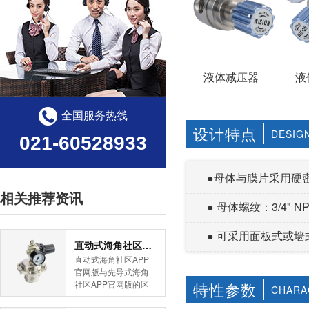
液体减压器
液
全国服务热线
设计特点
DESIG
021-60528933
●母体与膜片采用硬密封形
相关推荐资讯
● 母体螺纹：3/4" 
● 可采用面板式或墙式
直动式海角社区APP官网版与先导式海角社区APP官网版的区别
直动式海角社区APP
官网版与先导式海角
社区APP官网版的区
特性参数
CHARA
别是什么？HJBA8海
角论坛海角社区APP