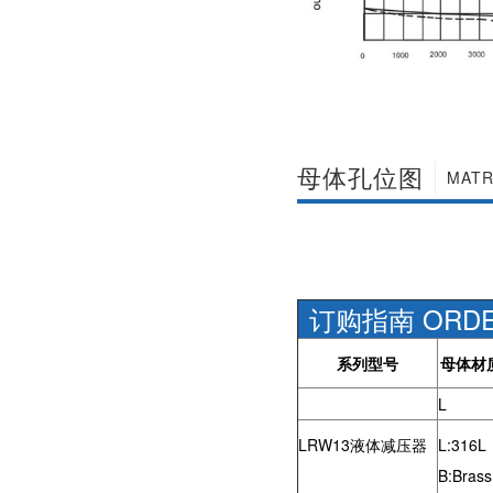
社区APP简版下载维
前景。经过几十年的
护保养1、海角社区
发展，我国海角社区
APP简版下载应存干
APP简版下载产品已
燥通风的室内，通路
经形成十几大类，在
两端须堵塞。2、长期
企业数量和产销量两
存放的海角社区APP
方面均在世界上排名
简版下载应定期检
靠前，但大多是小规
查，清除污物，并在
模、低层次海角社区
母体孔位图
加工......
APP简版下载的企
MATR
业，产品也以中低端
为主。改......
订购指南 ORDER
系列型号
母体材
L
LRW13液体减压器
L:316L
B:Brass