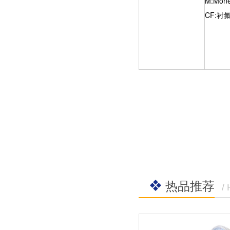
M:Mone
CF:衬
热品推荐
/