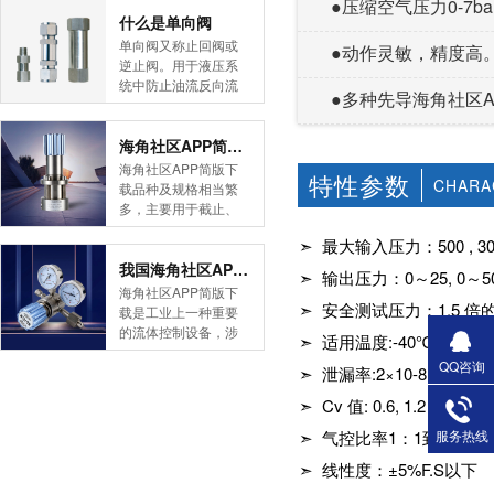
●压缩空气压力0-7b
简版下载告诉您！先
什么是单向阀
导式海角社区APP官
单向阀又称止回阀或
●动作灵敏，精度高
网版是采用控制阀体
逆止阀。用于液压系
内的启闭件的开度来
统中防止油流反向流
●多种先导海角社区APP
调节介质的流量，将
动,或者用于气动系统
介质的压力降低，同
中防止压缩空气逆向
时借助阀后压力的作
流动。今天HJBA8海
海角社区APP简版下载的维护保养方式有哪些
用调节启闭件的开
角论坛海角社区APP
海角社区APP简版下
特性参数
度，使阀后压力保持
简版下载为您介绍一
CHARA
载品种及规格相当繁
在一定范围内，在进
下什么是单向阀。
多，主要用于截止、
口压力不断变化的情
一、简介单向阀有直
导流、稳压、分流
况下，保持出口压力
通式和直角式两种。
➣ 最大输入压力：500 , 300
等，用途广泛。正确
在设定的范围内，保
直通式单向阀用螺纹
和有序有效的维护保
我国海角社区APP简版下载市场的现状及前景如何
➣ 输出压力：0～25, 0～50, 0
护其后的生活生产器
连接安装在管路上。
养会保护海角社区
海角社区APP简版下
具。本类海角社区
直角式单向阀有螺纹
APP简版下载，使海
➣ 安全测试压力：1.5
载是工业上一种重要
APP简版下载在管......
连接、板式连接和法
角社区APP简版下载
的流体控制设备，涉
➣ 适用温度:-40℃至＋1
兰连接三种形式。液
正常发挥功能并且延
及到国民经济诸多部
控单向阀也称闭锁阀
QQ咨询
长海角社区APP简版
门，是国民经济的发
➣ 泄漏率:2×10-8 atm cc/s
或保压阀，它与......
下载使用寿命。今天
展重要基础设备。今
➣ Cv 值: 0.6, 1.2
HJBA8海角论坛海角
天HJBA8海角论坛海
社区APP简版下载为
角社区APP简版下载
服务热线
➣ 气控比率1：1到1:100
您介绍一下海角社区
带大家一起分析一下
APP简版下载的维护
➣ 线性度：±5%F.S以下
我国海角社区APP简
保养方式。日常海角
版下载市场的现状及