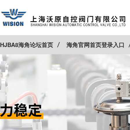
HJBA8海角论坛首页
海角官网首页登录入口
特殊定制
客户案例
Cv计算器
新闻