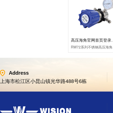
高压海角官网首
RW72系列不锈钢高压海角官
Address
上海市松江区小昆山镇光华路488号6栋