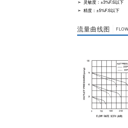
➣ 灵敏度：±3%F.S以下
社区APP简版下载维
前景。经过几十年的
护保养1、海角社区
发展，我国海角社区
➣ 精度：±5%F.S以下
APP简版下载应存干
APP简版下载产品已
燥通风的室内，通路
经形成十几大类，在
两端须堵塞。2、长期
企业数量和产销量两
流量曲线图
FLOW
存放的海角社区APP
方面均在世界上排名
简版下载应定期检
靠前，但大多是小规
查，清除污物，并在
模、低层次海角社区
加工......
APP简版下载的企
业，产品也以中低端
为主。改......