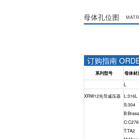
母体孔位图
MATR
订购指南 ORDER
系列型号
母体材
L
XRW12先导减压器
L:316L
S:304
B:Brass
C:C276
T:TA2