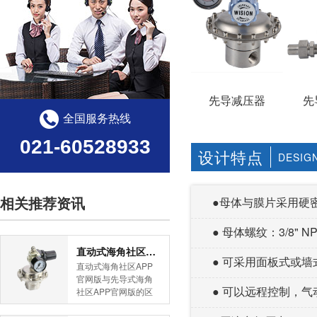
先导减压器
先
全国服务热线
021-60528933
设计特点
DESIG
相关推荐资讯
●母体与膜片采用硬密封
● 母体螺纹：3/8" 
直动式海角社区APP官网版与先导式海角社区APP官网版的区别
● 可采用面板式或墙式安
直动式海角社区APP
官网版与先导式海角
● 可以远程控制，
社区APP官网版的区
别是什么？HJBA8海
角论坛海角社区APP