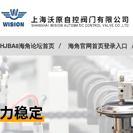
HJBA8海角论坛首页
海角官网首页登录入口
特殊定制
客户案例
Cv计算器
新闻