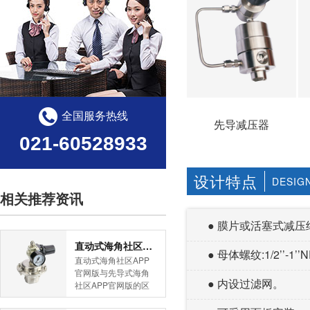
全国服务热线
先导减压器
021-60528933
设计特点
DESIG
相关推荐资讯
● 膜片或活塞式减压结构
直动式海角社区APP官网版与先导式海角社区APP官网版的区别
● 母体螺纹:1/2’’-1
直动式海角社区APP
官网版与先导式海角
● 内设过滤网。
社区APP官网版的区
别是什么？HJBA8海
角论坛海角社区APP