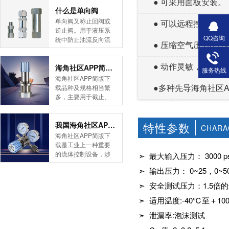
● 可采用面板安装。
简版下载告诉您！先
什么是单向阀
导式海角社区APP官
单向阀又称止回阀或
● 可以远程控制，
网版是采用控制阀体
逆止阀。用于液压系
内的启闭件的开度来
QQ咨询
统中防止油流反向流
● 压缩空气压力0-7b
调节介质的流量，将
动,或者用于气动系统
介质的压力降低，同
中防止压缩空气逆向
时借助阀后压力的作
● 动作灵敏，精度高
流动。今天HJBA8海
海角社区APP简版下载的维护保养方式有哪些
服务热线
用调节启闭件的开
角论坛海角社区APP
海角社区APP简版下
度，使阀后压力保持
简版下载为您介绍一
●多种先导海角社区AP
载品种及规格相当繁
在一定范围内，在进
下什么是单向阀。
多，主要用于截止、
口压力不断变化的情
一、简介单向阀有直
导流、稳压、分流
况下，保持出口压力
通式和直角式两种。
等，用途广泛。正确
在设定的范围内，保
直通式单向阀用螺纹
特性参数
和有序有效的维护保
我国海角社区APP简版下载市场的现状及前景如何
CHARA
护其后的生活生产器
连接安装在管路上。
养会保护海角社区
海角社区APP简版下
具。本类海角社区
直角式单向阀有螺纹
APP简版下载，使海
载是工业上一种重要
APP简版下载在管......
连接、板式连接和法
角社区APP简版下载
的流体控制设备，涉
➣ 最大输入压力： 3000 ps
兰连接三种形式。液
正常发挥功能并且延
及到国民经济诸多部
控单向阀也称闭锁阀
➣ 输出压力： 0~25，0~50
长海角社区APP简版
门，是国民经济的发
或保压阀，它与......
下载使用寿命。今天
展重要基础设备。今
➣ 安全测试压力：1.5
HJBA8海角论坛海角
天HJBA8海角论坛海
社区APP简版下载为
➣ 适用温度:-40℃至＋1
角社区APP简版下载
您介绍一下海角社区
带大家一起分析一下
➣ 泄漏率:泡沫测试
APP简版下载的维护
我国海角社区APP简
保养方式。日常海角
版下载市场的现状及