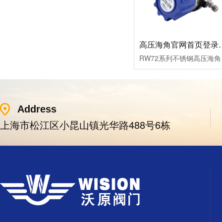
高压海角官网首
RW72系列不锈钢高压海角
Address
上海市松江区小昆山镇光华路488号6栋