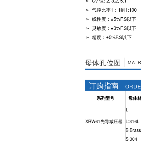
➣ Cv 值: 2, 3.2, 5.1
社区APP简版下载维
前景。经过几十年的
➣ 气控比率1：1到1:100
护保养1、海角社区
发展，我国海角社区
APP简版下载应存干
APP简版下载产品已
➣ 线性度：±5%F.S以下
燥通风的室内，通路
经形成十几大类，在
两端须堵塞。2、长期
➣ 灵敏度：±3%F.S以下
企业数量和产销量两
存放的海角社区APP
方面均在世界上排名
➣ 精度：±5%F.S以下
简版下载应定期检
靠前，但大多是小规
查，清除污物，并在
模、低层次海角社区
加工......
APP简版下载的企
业，产品也以中低端
母体孔位图
为主。改......
MATR
订购指南
ORDE
系列型号
母体
L
XRW61先导减压器
L:316L
B:Brass
S:304