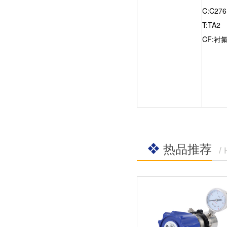
C:C276
T:TA2
CF:衬
热品推荐
/