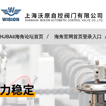
HJBA8海角论坛首页
海角官网首页登录入口
特殊定制
客户案例
Cv计算器
新闻