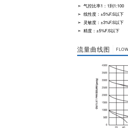
社区APP简版下载维
前景。经过几十年的
➣ 气控比率1：1到1:100
护保养1、海角社区
发展，我国海角社区
APP简版下载应存干
➣ 线性度：±5%F.S以下
APP简版下载产品已
燥通风的室内，通路
经形成十几大类，在
➣ 灵敏度：±3%F.S以下
两端须堵塞。2、长期
企业数量和产销量两
存放的海角社区APP
方面均在世界上排名
➣ 精度：±5%F.S以下
简版下载应定期检
靠前，但大多是小规
查，清除污物，并在
模、低层次海角社区
加工......
APP简版下载的企
流量曲线图
FLOW
业，产品也以中低端
为主。改......