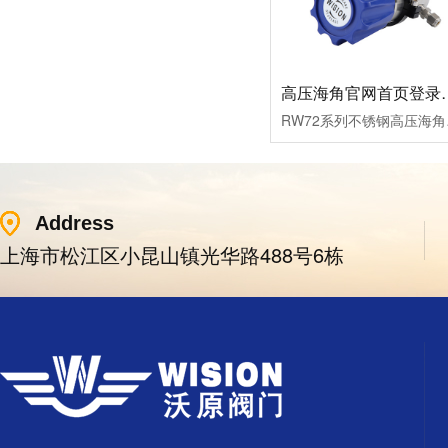
高压海角官网首
RW72系列不锈钢高压海角
Address
上海市松江区小昆山镇光华路488号6栋