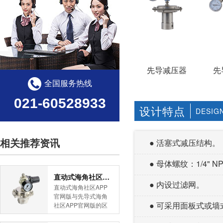
先导减压器
先
全国服务热线
021-60528933
设计特点
DESIG
相关推荐资讯
● 活塞式减压结构。
● 母体螺纹：1/4" NP
直动式海角社区APP官网版与先导式海角社区APP官网版的区别
● 内设过滤网。
直动式海角社区APP
官网版与先导式海角
● 可采用面板式或墙式安装
社区APP官网版的区
别是什么？HJBA8海
角论坛海角社区APP