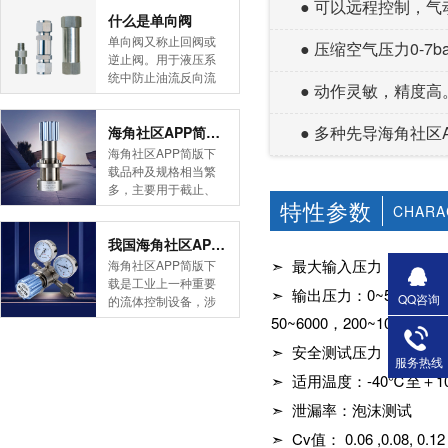
● 可以远程控制，
简版下载告诉您！先
什么是单向阀
导式海角社区APP官
单向阀又称止回阀或
● 压缩空气压力0-7
网版是采用控制阀体
逆止阀。用于液压系
内的启闭件的开度来
统中防止油流反向流
● 动作灵敏，精度高
调节介质的流量，将
动,或者用于气动系统
介质的压力降低，同
中防止压缩空气逆向
时借助阀后压力的作
● 多种先导海角社区AP
流动。今天HJBA8海
海角社区APP简版下载的维护保养方式有哪些
用调节启闭件的开
角论坛海角社区APP
海角社区APP简版下
度，使阀后压力保持
简版下载为您介绍一
载品种及规格相当繁
在一定范围内，在进
下什么是单向阀。
多，主要用于截止、
口压力不断变化的情
一、简介单向阀有直
特性参数
导流、稳压、分流
CHARA
况下，保持出口压力
通式和直角式两种。
等，用途广泛。正确
在设定的范围内，保
直通式单向阀用螺纹
和有序有效的维护保
我国海角社区APP简版下载市场的现状及前景如何
护其后的生活生产器
连接安装在管路上。
养会保护海角社区
➣ 最大输入压力：不锈钢10
海角社区APP简版下
具。本类海角社区
直角式单向阀有螺纹
APP简版下载，使海
载是工业上一种重要
APP简版下载在管......
连接、板式连接和法
➣ 输出压力：0~500，0~800
角社区APP简版下载
QQ咨询
的流体控制设备，涉
兰连接三种形式。液
正常发挥功能并且延
及到国民经济诸多部
50~6000，200~10000p
控单向阀也称闭锁阀
长海角社区APP简版
门，是国民经济的发
或保压阀，它与......
➣ 安全测试压力：1.5
下载使用寿命。今天
展重要基础设备。今
服务热线
HJBA8海角论坛海角
天HJBA8海角论坛海
➣ 适用温度：-40℃
社区APP简版下载为
角社区APP简版下载
您介绍一下海角社区
➣ 泄漏率：泡沫测试
带大家一起分析一下
APP简版下载的维护
我国海角社区APP简
➣ Cv值： 0.06 ,0.08, 0.12
保养方式。日常海角
版下载市场的现状及