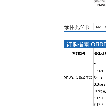
母体孔位图
MATR
订购指南 ORDER
系列型号
母体材
L
L:316L
XRW42先导减压器
S:304
B:Brass
CF:衬氟
4:17-4
7:17-7