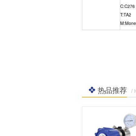
C:C276
T:TA2
M:Mone
热品推荐
/