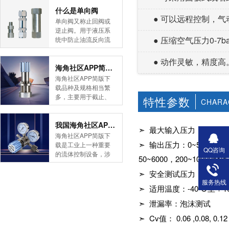
简版下载告诉您！先
什么是单向阀
● 可以远程控制，气
导式海角社区APP官
单向阀又称止回阀或
网版是采用控制阀体
逆止阀。用于液压系
内的启闭件的开度来
● 压缩空气压力0-7b
统中防止油流反向流
调节介质的流量，将
动,或者用于气动系统
介质的压力降低，同
中防止压缩空气逆向
● 动作灵敏，精度高
时借助阀后压力的作
流动。今天HJBA8海
海角社区APP简版下载的维护保养方式有哪些
用调节启闭件的开
角论坛海角社区APP
海角社区APP简版下
度，使阀后压力保持
简版下载为您介绍一
载品种及规格相当繁
在一定范围内，在进
下什么是单向阀。
多，主要用于截止、
特性参数
CHARA
口压力不断变化的情
一、简介单向阀有直
导流、稳压、分流
况下，保持出口压力
通式和直角式两种。
等，用途广泛。正确
在设定的范围内，保
直通式单向阀用螺纹
和有序有效的维护保
我国海角社区APP简版下载市场的现状及前景如何
➣ 最大输入压力：不锈钢1
护其后的生活生产器
连接安装在管路上。
养会保护海角社区
海角社区APP简版下
具。本类海角社区
直角式单向阀有螺纹
APP简版下载，使海
➣ 输出压力：0~500，0~800
载是工业上一种重要
APP简版下载在管......
连接、板式连接和法
QQ咨询
角社区APP简版下载
的流体控制设备，涉
50~6000，200~10000
兰连接三种形式。液
正常发挥功能并且延
及到国民经济诸多部
控单向阀也称闭锁阀
长海角社区APP简版
门，是国民经济的发
➣ 安全测试压力：1.5 
或保压阀，它与......
下载使用寿命。今天
展重要基础设备。今
服务热线
➣ 适用温度：-40℃
HJBA8海角论坛海角
天HJBA8海角论坛海
社区APP简版下载为
角社区APP简版下载
➣ 泄漏率：泡沫测试
您介绍一下海角社区
带大家一起分析一下
APP简版下载的维护
➣ Cv值： 0.06 ,0.08, 0.12
我国海角社区APP简
保养方式。日常海角
版下载市场的现状及