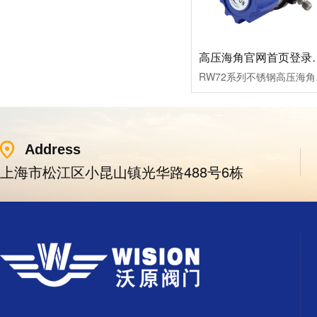
高压海角官网首
RW72系列不锈钢高压海角官
Address
上海市松江区小昆山镇光华路488号6栋