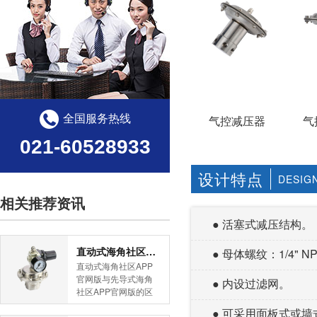
全国服务热线
气控减压器
气
021-60528933
设计特点
DESIG
相关推荐资讯
● 活塞式减压结构。
直动式海角社区APP官网版与先导式海角社区APP官网版的区别
● 母体螺纹：1/4" NP
直动式海角社区APP
官网版与先导式海角
● 内设过滤网。
社区APP官网版的区
别是什么？HJBA8海
● 可采用面板式或墙式安
角论坛海角社区APP