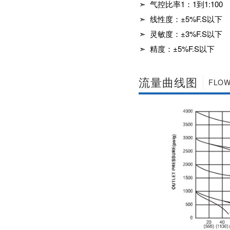
➣ 气控比率1：1到1:100
社区APP简版下载维
前景。经过几十年的
护保养1、海角社区
发展，我国海角社区
➣ 线性度：±5%F.S以下
APP简版下载应存干
APP简版下载产品已
➣ 灵敏度：±3%F.S以下
燥通风的室内，通路
经形成十几大类，在
两端须堵塞。2、长期
企业数量和产销量两
➣ 精度：±5%F.S以下
存放的海角社区APP
方面均在世界上排名
简版下载应定期检
靠前，但大多是小规
查，清除污物，并在
模、低层次海角社区
流量曲线图
加工......
FLOW
APP简版下载的企
业，产品也以中低端
为主。改......