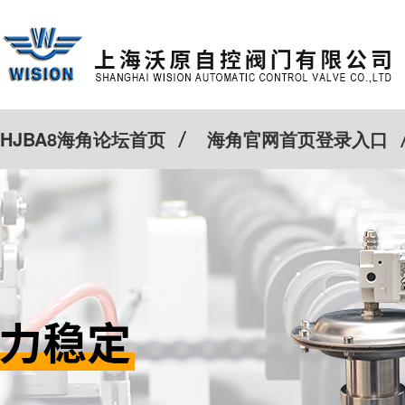
HJBA8海角论坛首页
海角官网首页登录入口
特殊定制
客户案例
Cv计算器
新闻