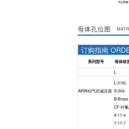
母体孔位图
MATR
订购指南 ORDER
系列型号
母体材
L
L:316L
ARW42气控减压器
S:304
B:Brass
CF:衬氟
4:17-4
7:17-7