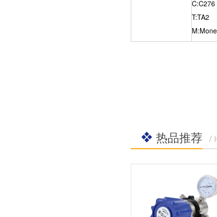
C:C276
T:TA2
M:Mone
热品推荐
/