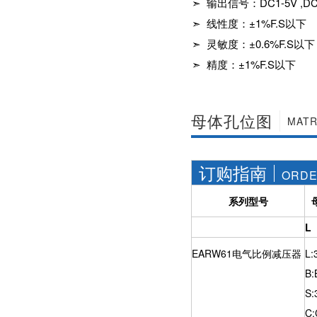
➣ 输出信号：DC1-5V ,
社区APP简版下载维
前景。经过几十年的
护保养1、海角社区
➣ 线性度：±1%F.S以下
发展，我国海角社区
APP简版下载应存干
APP简版下载产品已
➣ 灵敏度：±0.6%F.S以下
燥通风的室内，通路
经形成十几大类，在
两端须堵塞。2、长期
企业数量和产销量两
➣ 精度：±1%F.S以下
存放的海角社区APP
方面均在世界上排名
简版下载应定期检
靠前，但大多是小规
查，清除污物，并在
模、低层次海角社区
加工......
APP简版下载的企
母体孔位图
MATR
业，产品也以中低端
为主。改......
订购指南
ORDE
系列型号
L
EARW61电气比例减压器
L:
B:
S:
C: