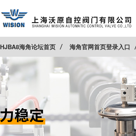
HJBA8海角论坛首页
海角官网首页登录入口
特殊定制
客户案例
Cv计算器
新闻