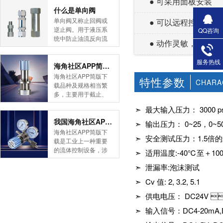
● 可采用面板安装
简版下载告诉您！先
什么是单向阀
导式海角社区APP官
单向阀又称止回阀或
● 可以远程控制，可
网版是采用控制阀体
逆止阀。用于液压系
QQ咨询
内的启闭件的开度来
统中防止油流反向流
● 动作灵敏，精度高
调节介质的流量，将
动,或者用于气动系统
介质的压力降低，同
中防止压缩空气逆向
服务热线
时借助阀后压力的作
流动。今天HJBA8海
海角社区APP简版下载的维护保养方式有哪些
用调节启闭件的开
角论坛海角社区APP
海角社区APP简版下
特性参数
度，使阀后压力保持
CHARA
简版下载为您介绍一
载品种及规格相当繁
在一定范围内，在进
下什么是单向阀。
多，主要用于截止、
口压力不断变化的情
一、简介单向阀有直
导流、稳压、分流
况下，保持出口压力
➣ 最大输入压力： 3000 ps
通式和直角式两种。
等，用途广泛。正确
在设定的范围内，保
直通式单向阀用螺纹
和有序有效的维护保
我国海角社区APP简版下载市场的现状及前景如何
➣ 输出压力： 0~25，0~50
护其后的生活生产器
连接安装在管路上。
养会保护海角社区
海角社区APP简版下
具。本类海角社区
直角式单向阀有螺纹
➣ 安全测试压力：1.
APP简版下载，使海
载是工业上一种重要
APP简版下载在管......
连接、板式连接和法
角社区APP简版下载
的流体控制设备，涉
➣ 适用温度:-40℃至＋1
兰连接三种形式。液
正常发挥功能并且延
及到国民经济诸多部
控单向阀也称闭锁阀
长海角社区APP简版
➣ 泄漏率:泡沫测试
门，是国民经济的发
或保压阀，它与......
下载使用寿命。今天
展重要基础设备。今
➣ Cv 值: 2, 3.2, 5.1
HJBA8海角论坛海角
天HJBA8海角论坛海
社区APP简版下载为
角社区APP简版下载
➣ 供电电压： DC24V 
您介绍一下海角社区
带大家一起分析一下
➣ 输入信号：DC4-20mA,
APP简版下载的维护
我国海角社区APP简
保养方式。日常海角
版下载市场的现状及