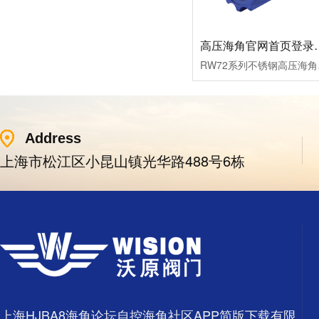
高压海角官网首
RW72系列不锈钢高压海角
Address
上海市松江区小昆山镇光华路488号6栋
上海HJBA8海角论坛自控海角社区APP简版下载有限