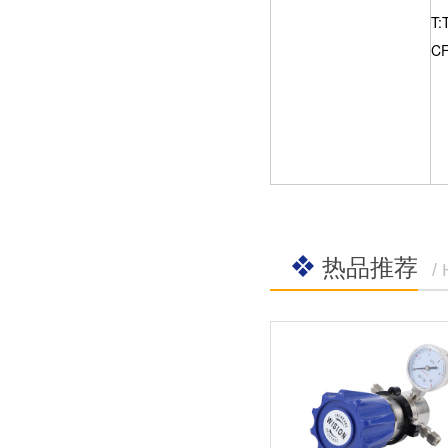
T:
C
热品推荐
/