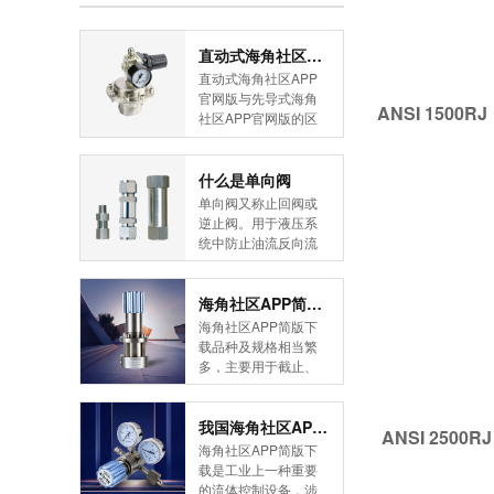
直动式海角社区APP官网版与先导式海角社区APP官网版的区别
直动式海角社区APP
官网版与先导式海角
ANSI 1500
社区APP官网版的区
别是什么？HJBA8海
角论坛海角社区APP
简版下载告诉您！先
什么是单向阀
导式海角社区APP官
单向阀又称止回阀或
网版是采用控制阀体
逆止阀。用于液压系
内的启闭件的开度来
统中防止油流反向流
调节介质的流量，将
动,或者用于气动系统
介质的压力降低，同
中防止压缩空气逆向
时借助阀后压力的作
流动。今天HJBA8海
海角社区APP简版下载的维护保养方式有哪些
用调节启闭件的开
角论坛海角社区APP
海角社区APP简版下
度，使阀后压力保持
简版下载为您介绍一
载品种及规格相当繁
在一定范围内，在进
下什么是单向阀。
多，主要用于截止、
口压力不断变化的情
一、简介单向阀有直
导流、稳压、分流
况下，保持出口压力
通式和直角式两种。
等，用途广泛。正确
在设定的范围内，保
直通式单向阀用螺纹
和有序有效的维护保
我国海角社区APP简版下载市场的现状及前景如何
ANSI 2500R
护其后的生活生产器
连接安装在管路上。
养会保护海角社区
海角社区APP简版下
具。本类海角社区
直角式单向阀有螺纹
APP简版下载，使海
载是工业上一种重要
APP简版下载在管......
连接、板式连接和法
角社区APP简版下载
的流体控制设备，涉