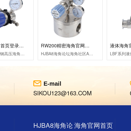
高压海角官网首页登录入口RW72
RW200精密海角官网首页登录入口
RW72系列不锈钢高压海角官网首页登录入口，不锈钢活塞压力传输，压力控制准确，用手调节上游压力，适用于纯净气体、标准气体、腐蚀性气体、液体等。
HJBA8海角论坛海角社区APP简版下载RW200精密海角官网首页登录入口的气室设计，其背压精度比弹簧式海角官网首页登录入口高5倍，可达6000Psig，精度高，稳定性好，气液两相条件下的性能优良，适用于纯净介质和腐蚀性介质。
E-mail
SIKOU123@163.COM
HJBA8海角论
海角官网首页