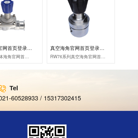
液体海角官网首页登录入口LBF 液体泄压阀LAF
真空海角官网首页登录入口RW76
LBF系列液体海角官网首页登录入口，采用膜片式结构，用于膜片压力传输，用于泵的出口,稳定压力,稳定流量，防止液体回流,也可以安装在支路中作泄压阀使用。与阻尼器配合使用，减小液体波动。
RW76系列真空海角官网首页登录入口，不锈钢膜片压力传输，压力控制准确，用于调节管道真空压力的大小，适用于标准气体、腐蚀性气体、液体等。可面板安装。
Tel
021-60528933 / 15317302415