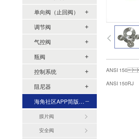
单向阀（止回阀）
调节阀
气控阀
瓶阀
ANSI 150
控制系统
ANSI 150R
阻尼器
海角社区APP简版下载及管件
膜片阀
安全阀