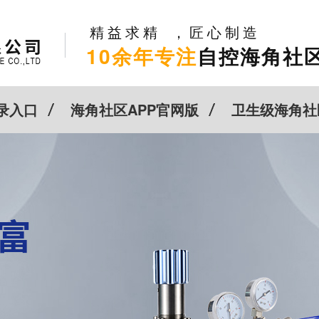
精益求精，匠心制造
10余年专注
自控海角社区
录入口
海角社区APP官网版
卫生级海角社
新闻动态
关于HJBA8海角论坛