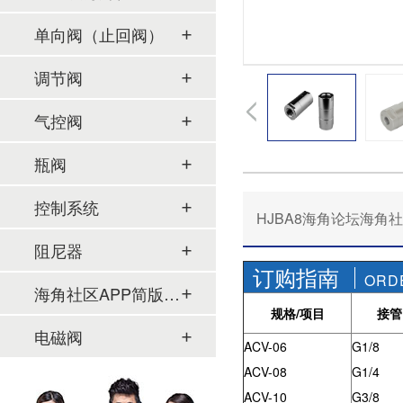
单向阀（止回阀）
调节阀
气控阀
瓶阀
控制系统
HJBA8海角论坛海角社区
阻尼器
订购指南
ORD
海角社区APP简版下载及管件
规格/项目
接管
电磁阀
ACV-06
G1/8
ACV-08
G1/4
ACV-10
G3/8