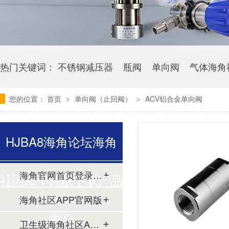
热门关键词：
不锈钢减压器
瓶阀
单向阀
气体海角
您的位置：
首页
单向阀（止回阀）
ACV铝合金单向阀
>
>
HJBA8海角论坛海角
海角官网首页登录入口
社区APP简版下载产品
海角社区APP官网版
中心
卫生级海角社区APP简版下载