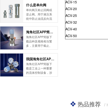
ACV-15
简版下载告诉您！先
什么是单向阀
ACV-20
导式海角社区APP官
单向阀又称止回阀或
网版是采用控制阀体
逆止阀。用于液压系
ACV-25
内的启闭件的开度来
统中防止油流反向流
调节介质的流量，将
ACV-32
动,或者用于气动系统
介质的压力降低，同
中防止压缩空气逆向
ACV-40
时借助阀后压力的作
流动。今天HJBA8海
海角社区APP简版下载的维护保养方式有哪些
用调节启闭件的开
ACV-50
角论坛海角社区APP
海角社区APP简版下
度，使阀后压力保持
简版下载为您介绍一
载品种及规格相当繁
在一定范围内，在进
下什么是单向阀。
多，主要用于截止、
口压力不断变化的情
一、简介单向阀有直
导流、稳压、分流
况下，保持出口压力
通式和直角式两种。
等，用途广泛。正确
在设定的范围内，保
直通式单向阀用螺纹
和有序有效的维护保
我国海角社区APP简版下载市场的现状及前景如何
护其后的生活生产器
连接安装在管路上。
养会保护海角社区
海角社区APP简版下
具。本类海角社区
直角式单向阀有螺纹
APP简版下载，使海
载是工业上一种重要
APP简版下载在管......
连接、板式连接和法
角社区APP简版下载
的流体控制设备，涉
兰连接三种形式。液
正常发挥功能并且延
及到国民经济诸多部
控单向阀也称闭锁阀
长海角社区APP简版
门，是国民经济的发
或保压阀，它与......
下载使用寿命。今天
展重要基础设备。今
HJBA8海角论坛海角
天HJBA8海角论坛海
社区APP简版下载为
角社区APP简版下载
您介绍一下海角社区
带大家一起分析一下
热品推荐
APP简版下载的维护
我国海角社区APP简
/
保养方式。日常海角
版下载市场的现状及