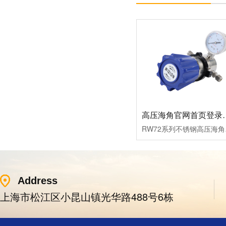
社区APP简版下载维
前景。经过几十年的
护保养1、海角社区
发展，我国海角社区
APP简版下载应存干
APP简版下载产品已
燥通风的室内，通路
经形成十几大类，在
两端须堵塞。2、长期
企业数量和产销量两
存放的海角社区APP
方面均在世界上排名
简版下载应定期检
靠前，但大多是小规
查，清除污物，并在
模、低层次海角社区
加工......
APP简版下载的企
业，产品也以中低端
为主。改......
高压海角官网首
RW72系列不锈钢高压海角官
Address
上海市松江区小昆山镇光华路488号6栋