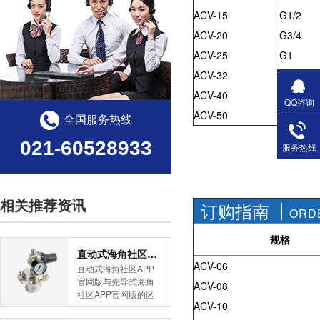
ACV-15
G1/2
ACV-20
G3/4
ACV-25
G1
ACV-32
G1-1/4
ACV-40
G1-1/2
QQ咨询
ACV-50
G2
全国服务热线
021-60528933
服务热线
相关推荐资讯
订购指南
ORD
规格
直动式海角社区APP官网版与先导式海角社区APP官网版的区别
ACV-06
直动式海角社区APP
官网版与先导式海角
ACV-08
社区APP官网版的区
ACV-10
别是什么？HJBA8海
角论坛海角社区APP