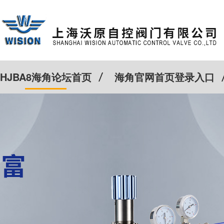
HJBA8海角论坛首页
海角官网首页登录入口
特殊定制
客户案例
Cv计算器
新闻