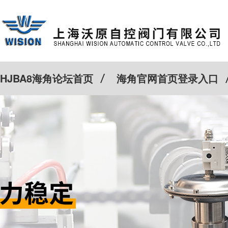
HJBA8海角论坛首页
海角官网首页登录入口
特殊定制
客户案例
Cv计算器
新闻