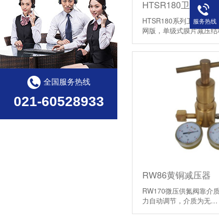
HTSR180系列卫生级高
服务热线
网版，单级式膜片减压结构
情】
全国服务热线
021-60528933
RW86黄铜减压器
RW170微压供氮阀靠介
力自动调节，介质为无