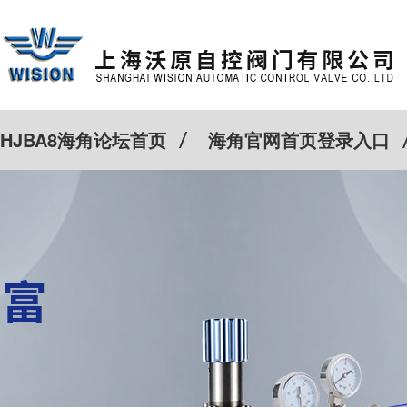
HJBA8海角论坛首页
海角官网首页登录入口
特殊定制
客户案例
Cv计算器
新闻