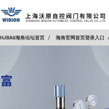
HJBA8海角论坛首页
海角官网首页登录入口
特殊定制
客户案例
Cv计算器
新闻