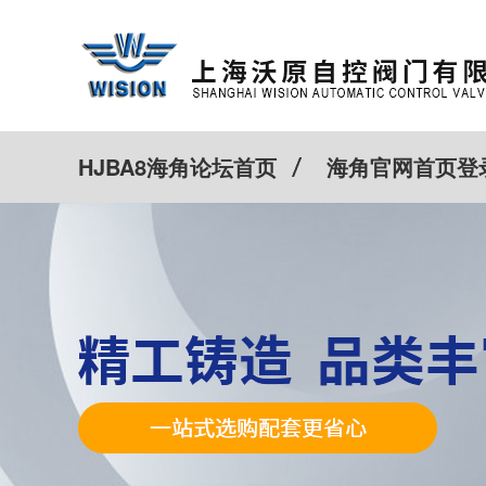
HJBA8海角论坛首页
海角官网首页登
特殊定制
客户案例
Cv计算器