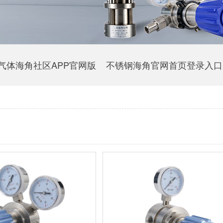
气体海角社区APP官网版
不锈钢海角官网首页登录入口