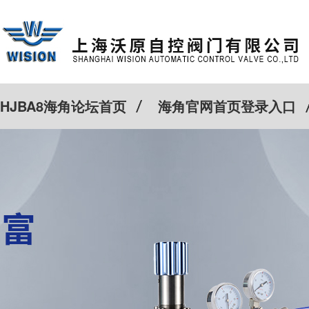
HJBA8海角论坛首页
海角官网首页登录入口
特殊定制
客户案例
Cv计算器
新闻