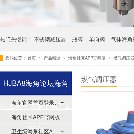
热门关键词：
不锈钢减压器
瓶阀
单向阀
气体海角
您的位置：
首页
产品频道
海角社区APP官网版
燃气调压
>
>
>
燃气调压器
HJBA8海角论坛海角
海角官网首页登录入口
社区APP简版下载产品
海角社区APP官网版
中心
卫生级海角社区APP简版下载