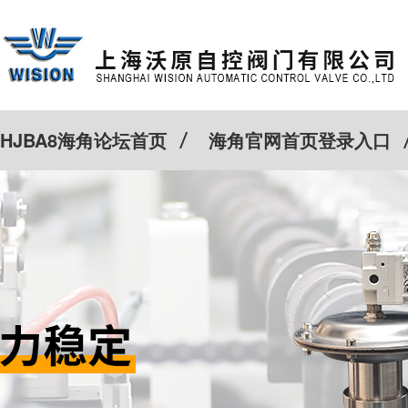
HJBA8海角论坛首页
海角官网首页登录入口
特殊定制
客户案例
Cv计算器
新闻