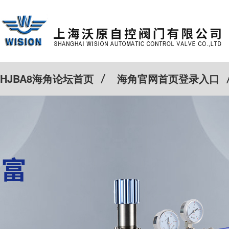
HJBA8海角论坛首页
海角官网首页登录入口
特殊定制
客户案例
Cv计算器
新闻