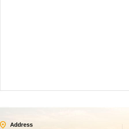
Address