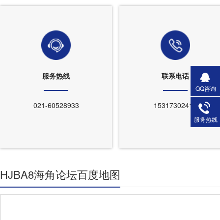
服务热线
联系电话
QQ咨询
021-60528933
15317302415
服务热线
HJBA8海角论坛百度地图