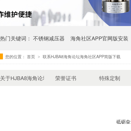
热门关键词：
不锈钢减压器
海角社区APP官网版安装
您的位置：
首页
联系HJBA8海角论坛海角社区APP简版下载
>
上海卫生级海角官网首页登录入口
卫生级海角官网首
关于HJBA8海角论坛海角社区APP简版下载
荣誉证书
特殊定制
砥砺奋