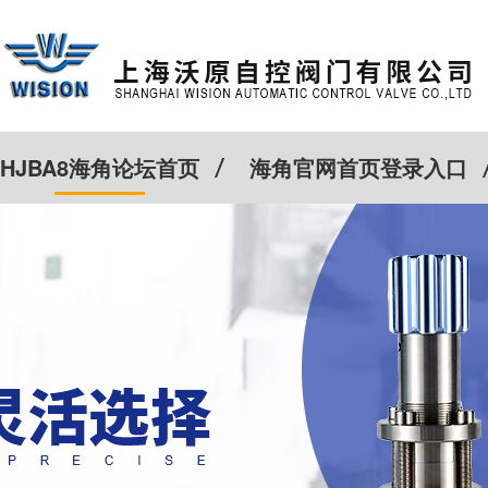
HJBA8海角论坛首页
海角官网首页登录入口
特殊定制
客户案例
Cv计算器
新闻