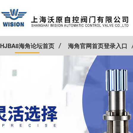
HJBA8海角论坛首页
海角官网首页登录入口
特殊定制
客户案例
Cv计算器
新闻