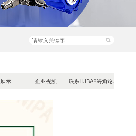
队展示
企业视频
联系HJBA8海角论坛