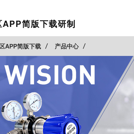
APP简版下载研制
服务热线
区APP简版下载
产品中心
021-60528933