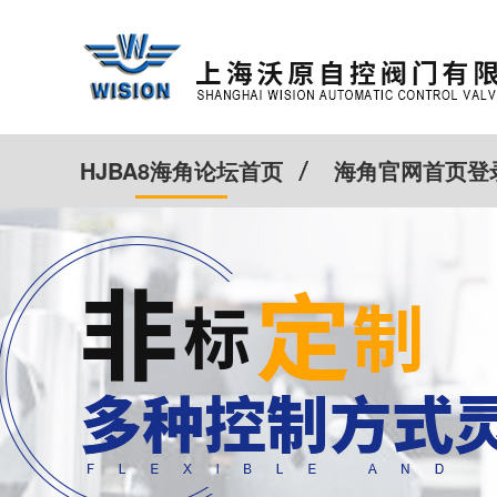
HJBA8海角论坛首页
海角官网首页登
特殊定制
客户案例
Cv计算器