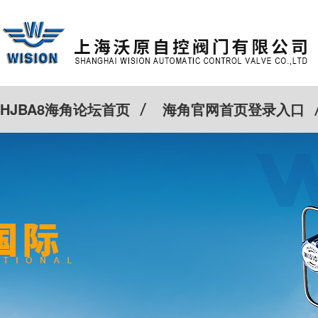
HJBA8海角论坛首页
海角官网首页登录入口
特殊定制
客户案例
Cv计算器
新闻