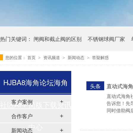
热门关键词：
闸阀和截止阀的区别
不锈钢球阀厂家
您的位置：
首页
资讯频道
新闻动态
答疑解惑
>
>
>
卫生级海角社区APP官网版多少钱
HJBA8海角论坛海角
头条
直动式海角
直动式海角社
客户案例
社区APP简版下载资讯
告诉您
同时借助阀后
合作客户
持出口压力在
中心
新闻动态