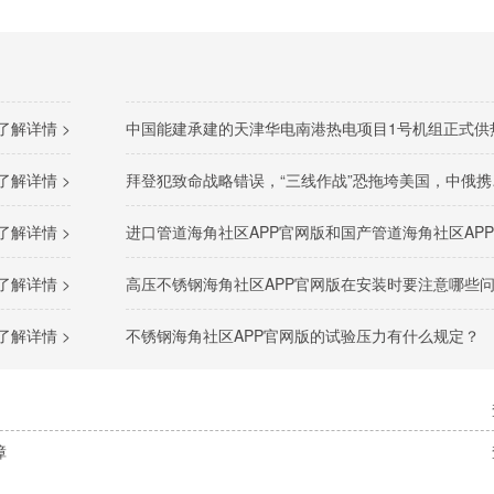
了解详情 >
中国能建承建的天津华电南港热电项目1号机组正式供
了解详情 >
拜登犯致命战略错误，“三线作战”恐拖垮美国，中俄携手发起反攻
了解详情 >
进口管道海角社区APP官网版和国产管道海角社区APP官网版的差别
了解详情 >
高压不锈钢海角社区APP官网版在安装时要注意哪些
了解详情 >
不锈钢海角社区APP官网版的试验压力有什么规定？
障