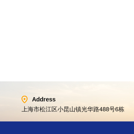
Address
上海市松江区小昆山镇光华路488号6栋