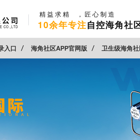
精益求精，匠心制造
10余年专注
自控海角社区
录入口
海角社区APP官网版
卫生级海角社
新闻动态
关于HJBA8海角论坛