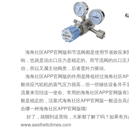
海角社区APP官网版和节流阀都是使用节省效应来降压
响，也就是说出口压力是稳定的。而节流阀的出口压
动，所以又属主动阀类，后者需外力驱动。
海角社区APP官网版的作用是降低经过海角社区APP
般供应汽轮机的蒸气压力很高，但一些辅佐设备并
流量来完结这一使命。常用的海角社区APP官网版
般是稳定的，活塞式海角社区APP官网版一般适合
合哪一种海角社区APP官网版哦!
好了，就聊到这里啦，大家都了解了吗？
www.aesthetictimes.com