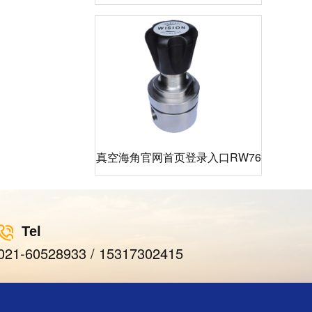
真空海角官网首页登录入口RW76
Tel
021-60528933 / 15317302415