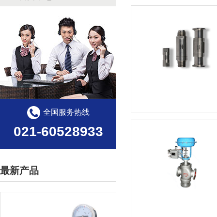
全国服务热线
021-60528933
最新产品