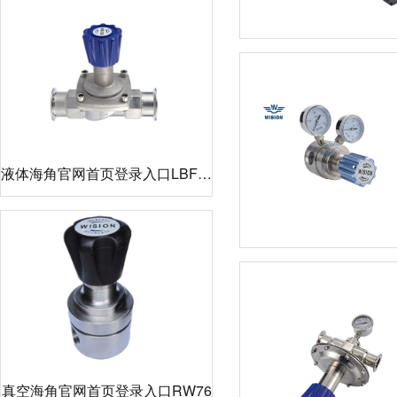
液体海角官网首页登录入口LBF 液体泄压阀LAF
真空海角官网首页登录入口RW76