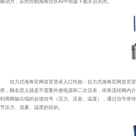
驱动力，从而控制海角社区APP简版下载开启关闭。
自力式海角官网首页登录入口性能：自力式海角官网首页登录
类，顾名思义就是不需要外接电源和二次仪表，依靠流经阀
利用阀输出端的反馈信号（压力、压差、温度），通过信
节压力、流量、温度的目的。