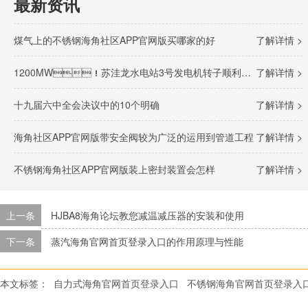
最新资讯
煤气上的不锈钢海角社区APP官网版买哪家的好
了解详情 >
1200MW！苏洼龙水电站3号发电机转子顺利完成吊装
了解详情 >
十九届六中全会决议中的10个明确
了解详情 >
海角社区APP官网版带安全阀较为广泛的运用到管道工程
了解详情 >
不锈钢海角社区APP官网版装上密封装置会怎样
了解详情 >
上一条
HJBA8海角论坛教您减温减压器的安装和使用
下一条
蒸汽海角官网首页登录入口的作用原理与性能
本文标签：
自力式海角官网首页登录入口
不锈钢海角官网首页登录入