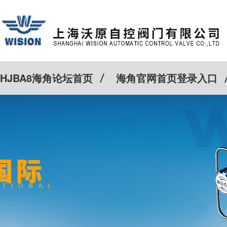
HJBA8海角论坛首页
海角官网首页登录入口
特殊定制
客户案例
Cv计算器
新闻