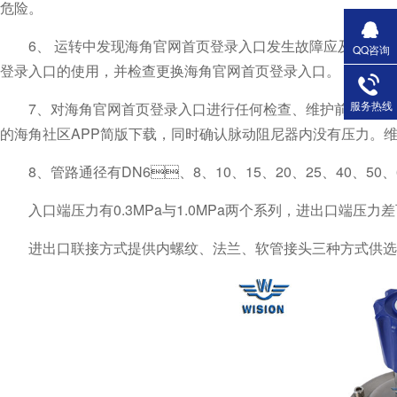
危险。
6、 运转中发现海角官网首页登录入口发生故障应及时
QQ咨询
登录入口的使用，并检查更换海角官网首页登录入口。
服务热线
7、对海角官网首页登录入口进行任何检查、维护前
的海角社区APP简版下载，同时确认脉动阻尼器内没有压力。
8、管路通径有DN6、8、10、15、20、25、40、50
入口端压力有0.3MPa与1.0MPa两个系列，进出口端压
进出口联接方式提供内螺纹、法兰、软管接头三种方式供选择