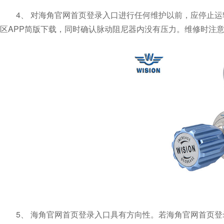
4、 对海角官网首页登录入口进行任何维护以前，应停止
区APP简版下载，同时确认脉动阻尼器内没有压力。维修时注
5、 海角官网首页登录入口具有方向性。若海角官网首页