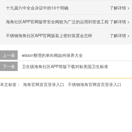
十九届六中全会决议中的10个明确
了解详情 >
海角社区APP官网版带安全阀较为广泛的运用到管道工程
了解详情 >
不锈钢海角社区APP官网版装上密封装置会怎样
了解详情 >
上一条
wision整理的单向阀如何保养大全
下一条
卫生级海角社区APP简版下载对标美国卫生标准
本文标签：
海角官网首页登录入口
不锈钢海角官网首页登录入口