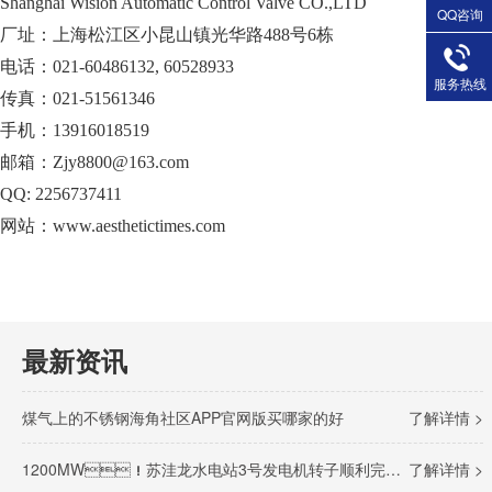
Shanghai Wision Automatic Control Valve CO.,LTD
QQ咨询
厂址：上海松江区小昆山镇光华路488号6栋
电话：021-60486132, 60528933
服务热线
传真：021-51561346
手机：13916018519
邮箱：Zjy8800@163.com
QQ: 2256737411
网站：www.aesthetictimes.com
最新资讯
煤气上的不锈钢海角社区APP官网版买哪家的好
了解详情 >
1200MW！苏洼龙水电站3号发电机转子顺利完成吊装
了解详情 >