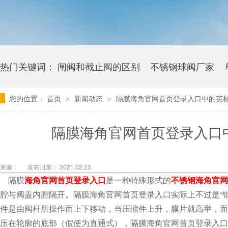
热门关键词：
闸阀和截止阀的区别
不锈钢球阀厂家
您的位置：
首页
新闻动态
隔膜海角官网首页登录入口中的英
>
>
卫生级海角社区APP官网版多少钱
隔膜海角官网首页登录入口
来源：
发布日期： 2021.02.23
隔膜
海角官网首页登录入口
是一种特殊形式的
不锈钢海角官网
腔与阀盖内腔隔开。隔膜海角官网首页登录入口实际上不过是“钳夹”的
件是由阀杆所操作而上下移动，当压缩件上升，膜片就高举
压在轮廓的底部（假使为直通式），隔膜海角官网首页登录入口适