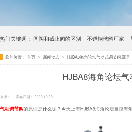
热门关键词：
闸阀和截止阀的区别
不锈钢球阀厂家
您的位置：
首页
新闻动态
HJBA8海角论坛气动式调节阀原理
>
>
卫生级海角社区APP官网版多少钱
HJBA8海角论坛
来源：
发布日期： 2020.12.29
气动调节阀
的原理是什么呢？今天上海HJBA8海角论坛自控海