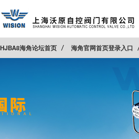
HJBA8海角论坛首页
海角官网首页登录入口
特殊定制
客户案例
Cv计算器
新闻