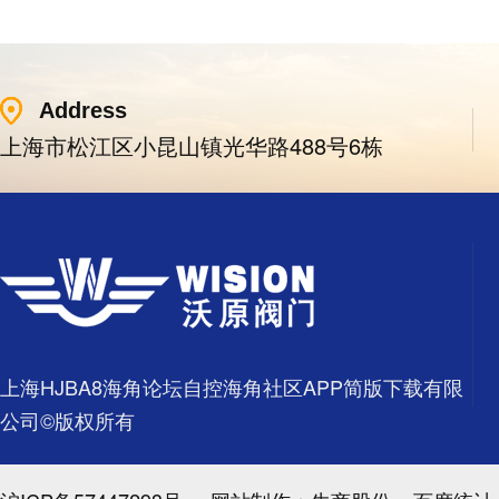
Address
上海市松江区小昆山镇光华路488号6栋
上海HJBA8海角论坛自控海角社区APP简版下载有限
公司©版权所有