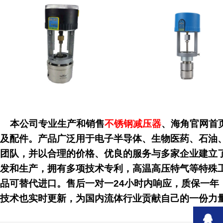
本公司专业生产和销售
不锈钢减压器
、海角官
及配件。产品广泛用于电子半导体、生物医药、石油
团队，并以合理的价格、优良的服务与多家企业建立了良
发和生产，拥有多项技术专利，高温高压特气等特殊工
品可替代进口。售后一对一24小时内响应，质保一年，
技术也实时更新，为国内流体行业贡献自己的一份力量