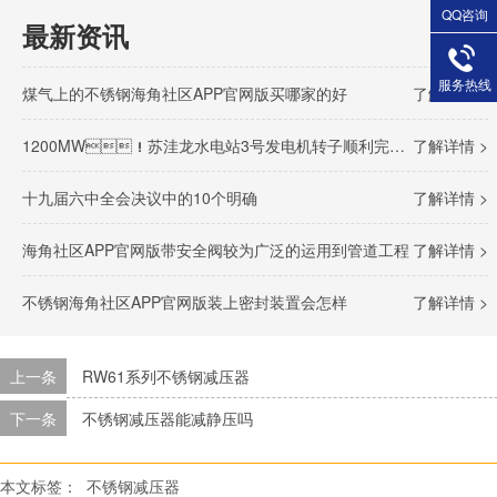
QQ咨询
最新资讯
服务热线
煤气上的不锈钢海角社区APP官网版买哪家的好
了解详情 >
1200MW！苏洼龙水电站3号发电机转子顺利完成吊装
了解详情 >
十九届六中全会决议中的10个明确
了解详情 >
海角社区APP官网版带安全阀较为广泛的运用到管道工程
了解详情 >
不锈钢海角社区APP官网版装上密封装置会怎样
了解详情 >
上一条
RW61系列不锈钢减压器
下一条
不锈钢减压器能减静压吗
本文标签：
不锈钢减压器