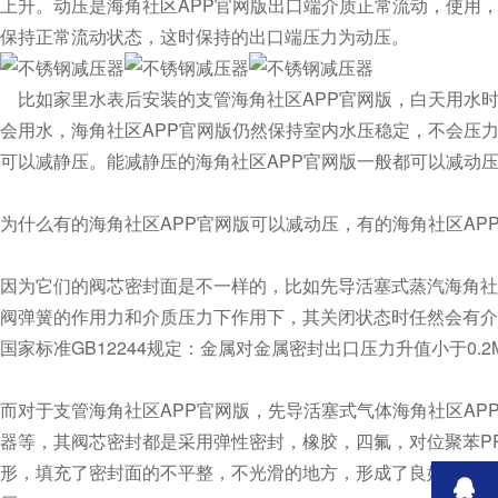
上升。动压是海角社区APP官网版出口端介质正常流动，使用
保持正常流动状态，这时保持的出口端压力为动压。
比如家里水表后安装的支管海角社区APP官网版，白天用水时保持
会用水，海角社区APP官网版仍然保持室内水压稳定，不会压力升高
可以减静压。能减静压的海角社区APP官网版一般都可以减动压的
为什么有的海角社区APP官网版可以减动压，有的海角社区APP官
因为它们的阀芯密封面是不一样的，比如先导活塞式蒸汽海角社区APP
阀弹簧的作用力和介质压力下作用下，其关闭状态时任然会有介质泄漏
国家标准GB12244规定：金属对金属密封出口压力升值小于0.2M
而对于支管海角社区APP官网版，先导活塞式气体海角社区APP官网版
器等，其阀芯密封都是采用弹性密封，橡胶，四氟，对
形，填充了密封面的不平整，不光滑的地方，形成了良好的