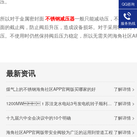
压。
QQ咨询
所以对于金属密封面
不锈钢减压器
一般只能减动压，不能减静
服务热线
面的截止阀，防止阀后升压，造成设备损坏。对于采用软密封
压。不使用时仍然保持阀后压力稳定，所以无需关闭海角社区APP
最新资讯
煤气上的不锈钢海角社区APP官网版买哪家的好
了解详情 >
1200MW！苏洼龙水电站3号发电机转子顺利完成吊装
了解详情 >
十九届六中全会决议中的10个明确
了解详情 >
海角社区APP官网版带安全阀较为广泛的运用到管道工程
了解详情 >