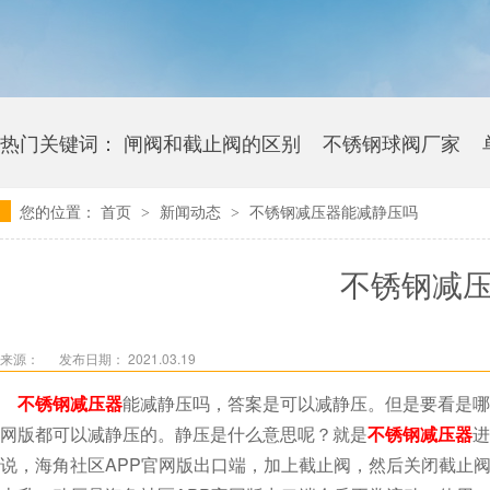
热门关键词：
闸阀和截止阀的区别
不锈钢球阀厂家
您的位置：
首页
新闻动态
不锈钢减压器能减静压吗
>
>
卫生级海角社区APP官网版多少钱
不锈钢减
来源：
发布日期： 2021.03.19
不锈钢减压器
能减静压吗，答案是可以减静压。但是要看是
网版都可以减静压的。静压是什么意思呢？就是
不锈钢减压器
进
说，海角社区APP官网版出口端，加上截止阀，然后关闭