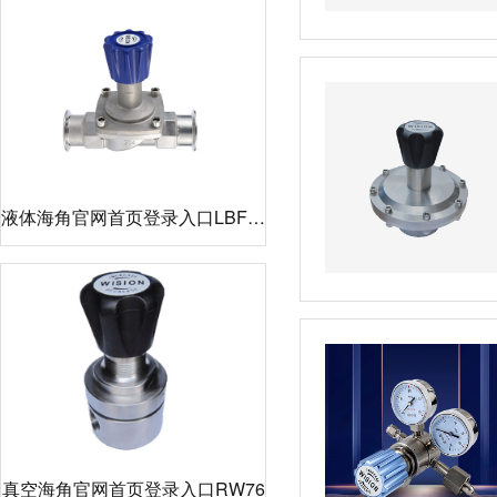
液体海角官网首页登录入口LBF 液体泄压阀LAF
真空海角官网首页登录入口RW76