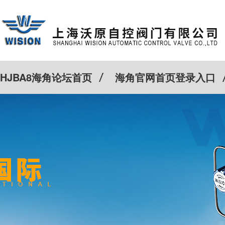
HJBA8海角论坛首页
海角官网首页登录入口
特殊定制
客户案例
Cv计算器
新闻