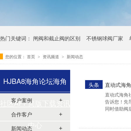
热门关键词：
闸阀和截止阀的区别
不锈钢球阀厂家
您的位置：
首页
资讯频道
新闻动态
>
>
卫生级海角社区APP官网版多少钱
HJBA8海角论坛海角
头条
直动式海角
直动式海角社
客户案例
社区APP简版下载资讯
告诉您！
同时借助阀后
合作客户
持出口压力在
中心
新闻动态