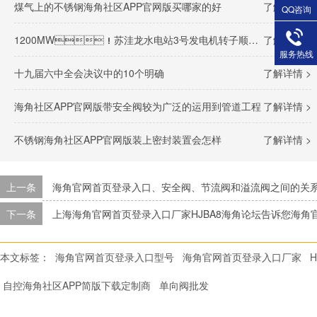
煤气上的不锈钢海角社区APP官网版买哪家的好
了解详情 >
QQ咨询
1200MW！苏洼龙水电站3号发电机转子顺利完成吊装
了解详情 >
服务热线
十九届六中全会决议中的10个明确
了解详情 >
海角社区APP官网版带安全阀较为广泛的运用到管道工程
了解详情 >
不锈钢海角社区APP官网版装上密封装置会怎样
了解详情 >
上一条
海角官网首页登录入口、安全阀、节流阀和溢流阀之间的关
下一条
上海海角官网首页登录入口厂家HJBA8海角论坛告诉您海角
本文标签：
海角官网首页登录入口型号
海角官网首页登录入口厂家
自控海角社区APP简版下载定制商
单向阀批发