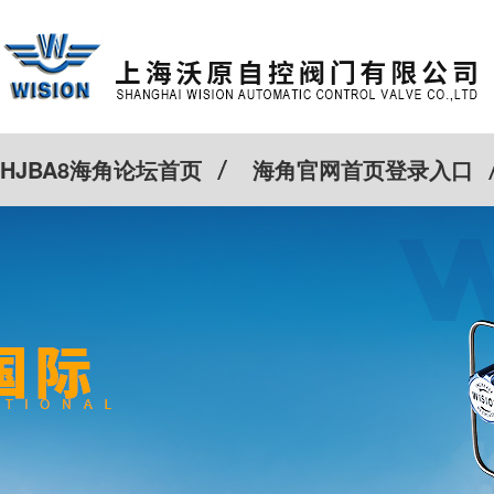
HJBA8海角论坛首页
海角官网首页登录入口
特殊定制
客户案例
Cv计算器
新闻