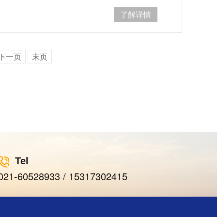
了解详情
下一页
末页
Tel
021-60528933 / 15317302415