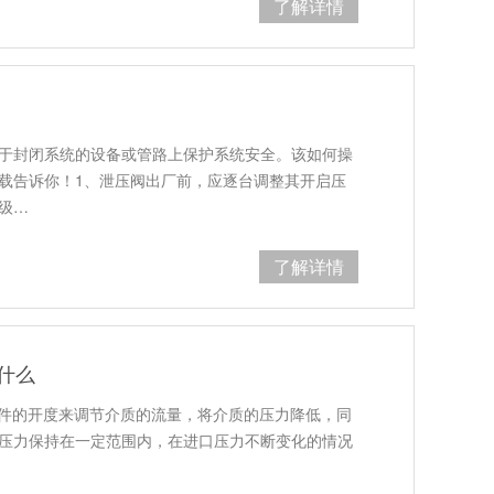
了解详情
封闭系统的设备或管路上保护系统安全。该如何操
你！1、泄压阀出厂前，应逐台调整其开启压
力级…
了解详情
什么
开度来调节介质的流量，将介质的压力降低，同
后压力保持在一定范围内，在进口压力不断变化的情况