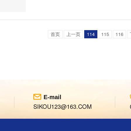
首页
上一页
114
115
116
E-mail
SIKOU123@163.COM