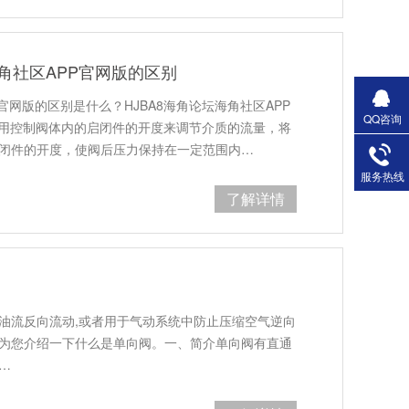
角社区APP官网版的区别
版的区别是什么？HJBA8海角论坛海角社区APP
QQ咨询
是采用控制阀体内的启闭件的开度来调节介质的流量，将
闭件的开度，使阀后压力保持在一定范围内…
服务热线
了解详情
中防止油流反向流动,或者用于气动系统中防止压缩空气逆向
载为您介绍一下什么是单向阀。一、简介单向阀有直通
…