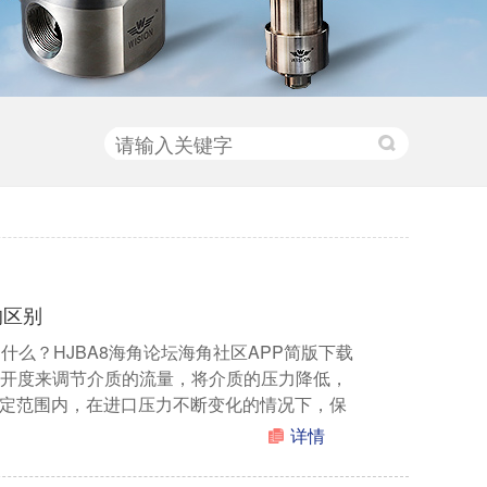
的区别
？HJBA8海角论坛海角社区APP简版下载
调节介质的流量，将介质的压力降低，
围内，在进口压力不断变化的情况下，保
详情