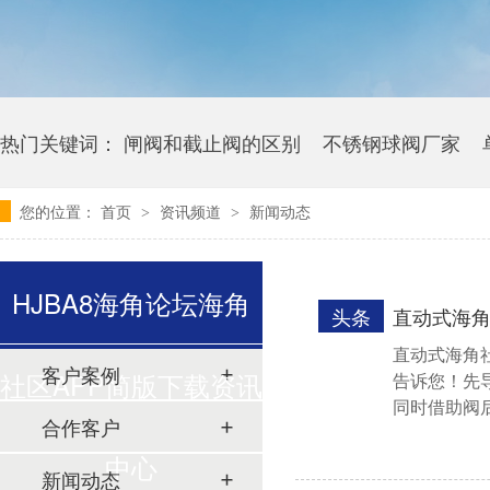
热门关键词：
闸阀和截止阀的区别
不锈钢球阀厂家
您的位置：
首页
资讯频道
新闻动态
>
>
卫生级海角社区APP官网版多少钱
HJBA8海角论坛海角
头条
直动式海角
直动式海角社
客户案例
社区APP简版下载资讯
告诉您
同时借助阀后
合作客户
持出口压力在
中心
新闻动态