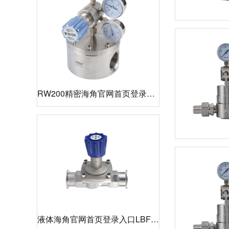
RW200精密海角官网首页登录入口
液体海角官网首页登录入口LBF 液体泄压阀LAF