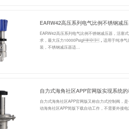
EARW42高压系列电气比例不锈钢减压
EARW42高压系列电气比例不锈钢减压器，活塞式减
求，最大压力10000Psig，适用于纯净气体
装，不锈钢减压器适…
自力式海角社区APP官网版实现系统的
自力式海角社区APP官网版又称自力式控制阀
动海角社区APP简版下载自动工作，不需要外接电源