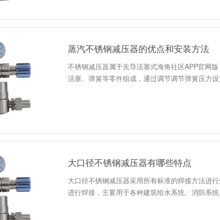
蒸汽​不锈钢减压器的优点和安装方法
不锈钢减压器属于先导活塞式海角社区APP官网版，由
活塞、弹簧等零件组成，通过调节调节弹簧压力设
大口径不锈钢减压器有哪些特点
大口径不锈钢减压器采用所有标准的焊接方法进行焊接
进行焊接，主要用于各种建筑给水系统、消防系统