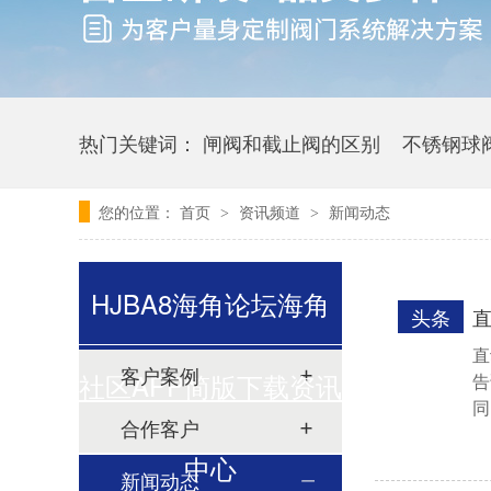
热门关键词：
闸阀和截止阀的区别
不锈钢球
您的位置：
首页
资讯频道
新闻动态
>
>
卫生级海角社区APP官网版多少钱
HJBA8海角论坛海角
头条
直
直
客户案例
社区APP简版下载资讯
告
同
合作客户
持
中心
新闻动态