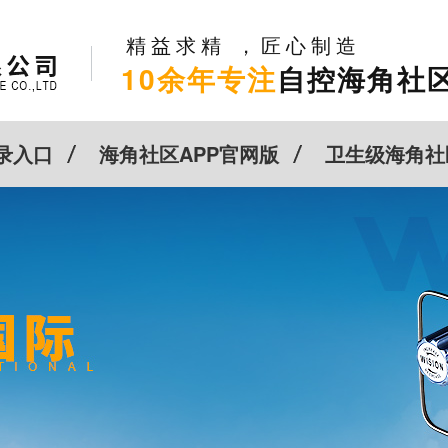
精益求精，匠心制造
10余年专注
自控海角社区
录入口
海角社区APP官网版
卫生级海角社
新闻动态
关于HJBA8海角论坛