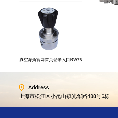
真空海角官网首页登录入口RW76
Address
上海市松江区小昆山镇光华路488号6栋