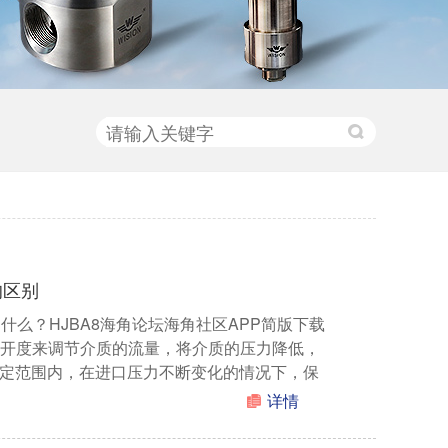
的区别
？HJBA8海角论坛海角社区APP简版下载
来调节介质的流量，将介质的压力降低，
内，在进口压力不断变化的情况下，保
详情