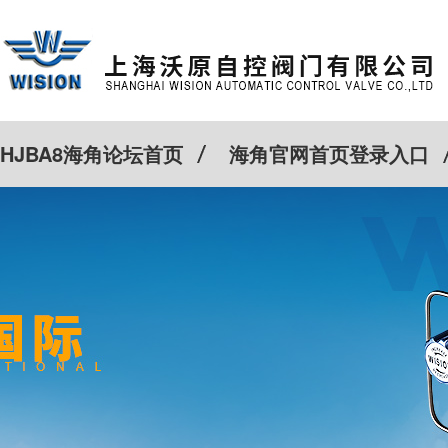
HJBA8海角论坛首页
海角官网首页登录入口
特殊定制
客户案例
Cv计算器
新闻