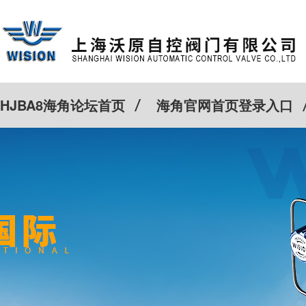
HJBA8海角论坛首页
海角官网首页登录入口
特殊定制
客户案例
Cv计算器
新闻