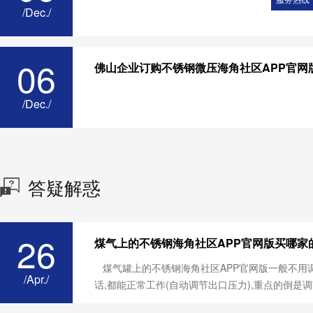
/Dec./
06
佛山企业订购不锈钢微压海角社区APP官网
/Dec./
答疑解惑
26
煤气上的不锈钢海角社区APP官网版买哪家
煤气罐上的不锈钢海角社区APP官网版一般不用调
/Apr./
话,都能正常工作(自动调节出口压力),重点的倒是调节