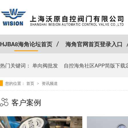
HJBA8海角论坛首页
海角官网首页登录入口
特殊定制
客户案例
Cv计算器
新闻
热门关键词：
单向阀批发
自控海角社区APP简版下载
您的位置：
首页
资讯频道
>
海角官网首页登录入口型号
客户案例