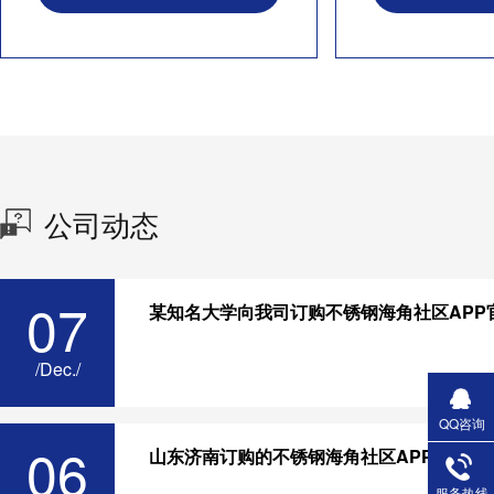
公司动态
07
某知名大学向我司订购不锈钢海角社区APP
/Dec./
QQ咨询
06
山东济南订购的不锈钢海角社区APP官网版
服务热线