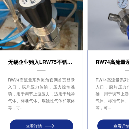
无锡企业购入LRW75不锈钢液体海角官网首页登录入口产品介绍
RW74高流量系列海角官网首页登录
RW74高流量系
入口，膜片压力传输，压力控制准
入口，膜片压
确，用于调节上游压力，适用于纯净
确，用于调节上
气体、标准气体、腐蚀性气体和液体
气体、标准气体
等，可...
等，可...
查看详情
查看详