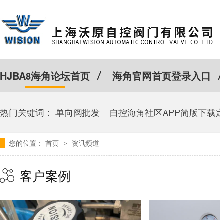
HJBA8海角论坛首页
海角官网首页登录入口
特殊定制
客户案例
Cv计算器
新闻
热门关键词：
单向阀批发
自控海角社区APP简版下载
您的位置：
首页
资讯频道
>
海角官网首页登录入口型号
客户案例