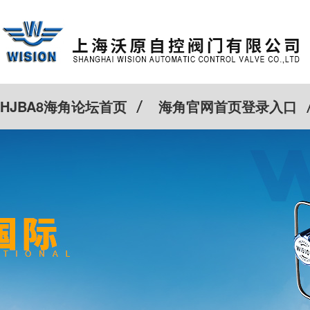
HJBA8海角论坛首页
海角官网首页登录入口
特殊定制
客户案例
Cv计算器
新闻