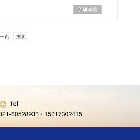
了解详情
一页
末页
Tel
021-60528933 / 15317302415