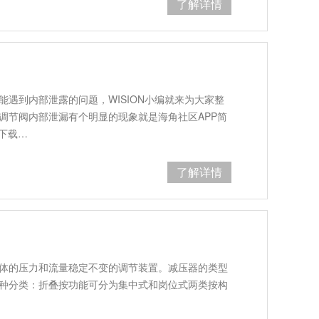
了解详情
遇到内部泄露的问题，WISION小编就来为大家整
！气动调节阀内部泄漏有个明显的现象就是海角社区APP简
版下载…
了解详情
体的压力和流量稳定不变的调节装置。减压器的类型
各种分类：折叠按功能可分为集中式和岗位式两类按构