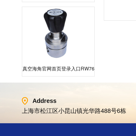
真空海角官网首页登录入口RW76
Address
上海市松江区小昆山镇光华路488号6栋