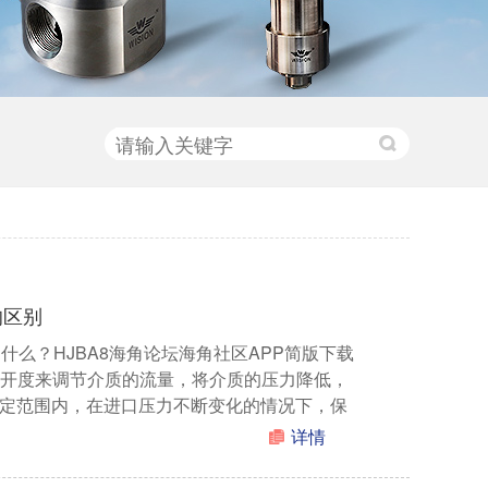
的区别
么？HJBA8海角论坛海角社区APP简版下载
度来调节介质的流量，将介质的压力降低，
围内，在进口压力不断变化的情况下，保
详情