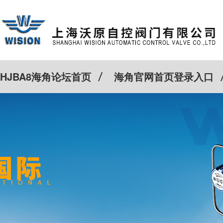
HJBA8海角论坛首页
海角官网首页登录入口
特殊定制
客户案例
Cv计算器
新闻