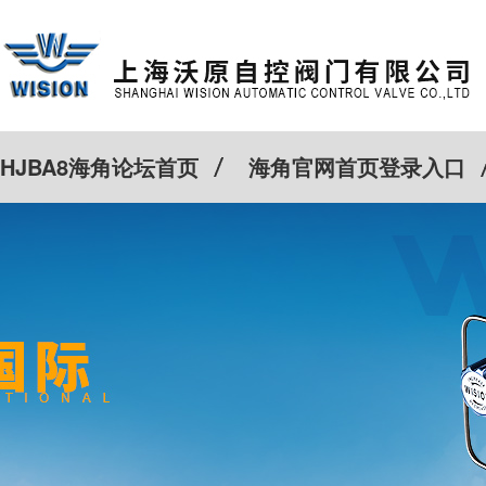
HJBA8海角论坛首页
海角官网首页登录入口
特殊定制
客户案例
Cv计算器
新闻