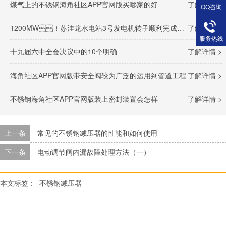
煤气上的不锈钢海角社区APP官网版买哪家的好
了解详情 >
QQ咨询
1200MW！苏洼龙水电站3号发电机转子顺利完成吊装
了解详情 >
服务热线
十九届六中全会决议中的10个明确
了解详情 >
海角社区APP官网版带安全阀较为广泛的运用到管道工程
了解详情 >
不锈钢海角社区APP官网版装上密封装置会怎样
了解详情 >
上一条
常见的不锈钢减压器的性能和如何使用
下一条
电动调节阀内漏故障处理方法（一）
本文标签：
不锈钢减压器