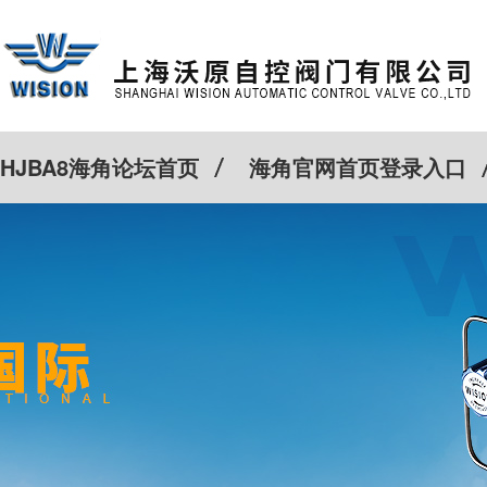
HJBA8海角论坛首页
海角官网首页登录入口
特殊定制
客户案例
Cv计算器
新闻