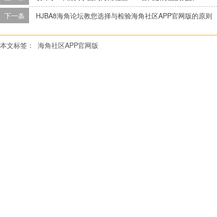
下一条
HJBA8海角论坛教您选择与检验海角社区APP官网版的原则
本文标签：
海角社区APP官网版