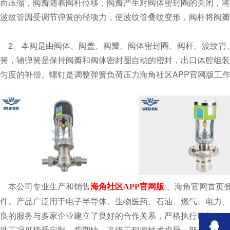
而压缩，阀瓣随着阀杆位移，阀瓣产生对阀体密封圈的关闭，
波纹管因受调节弹簧的径项力，使波纹管叠纹变形，阀杆将阀
2、本阀是由阀体、阀盖、阀瓣、阀体密封圈、阀杆
簧，辅弹簧是保持阀瓣和阀体密封圈自动的密封，出
匀度的补偿。螺钉是调整弹簧负荷压力海角社区APP官网版工作性能
本公司专业生产和销售
、海角官网首页登
海角社区APP官网版
件。产品广泛用于电子半导体、生物医药、石油、燃气、电力
良的服务与多家企业建立了良好的合作关系，严格执行ISO9001质量
殊工况可接受定制。货期快，高级工程师技术指导，部分产品