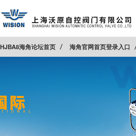
HJBA8海角论坛首页
海角官网首页登录入口
特殊定制
客户案例
Cv计算器
新闻