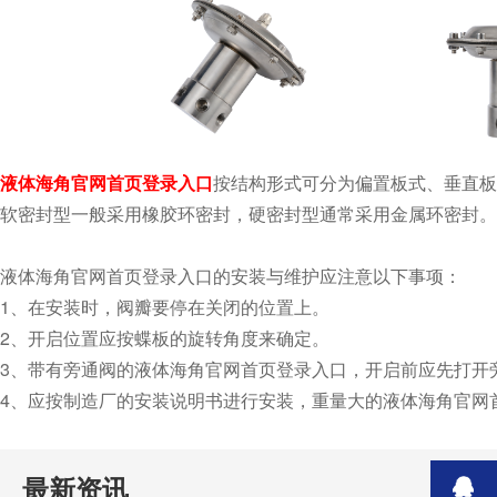
液体海角官网首页登录入口
按结构形式可分为偏置板式、垂直板
软密封型一般采用橡胶环密封，硬密封型通常采用金属环密封
液体海角官网首页登录入口的安装与维护应注意以下事项：
1、在安装时，阀瓣要停在关闭的位置上。
2、开启位置应按蝶板的旋转角度来确定。
3、带有旁通阀的液体海角官网首页登录入口，开启前应先打开旁
4、应按制造厂的安装说明书进行安装，重量大的液体海角官网首
最新资讯