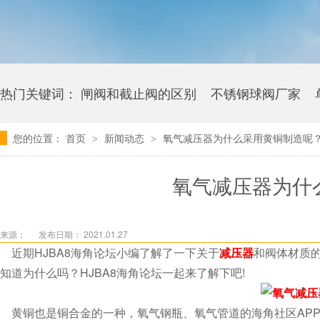
热门关键词：
闸阀和截止阀的区别
不锈钢球阀厂家
您的位置：
首页
新闻动态
氧气减压器为什么采用黄铜制造呢
>
>
卫生级海角社区APP官网版多少钱
氧气减压器为什么采
来源：
发布日期： 2021.01.27
近期HJBA8海角论坛小编了解了一下关于
减压器
和阀体材质的
知道为什么吗？HJBA8海角论坛一起来了解下吧!
黄铜也是铜合金的一种，氧气钢瓶、氧气管道的海角社区