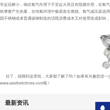
学反应醉小，铜在氧气作用下不宜起火而且有阻燃作用，在
铁摩擦产生热量，在纯氧环境中极易发生燃烧。氧气减压器
固不锈钢或者普通碳钢制造的话既浪费成本又对使用造成影响，也
好了，就聊到这里啦，大家都了解了吗？如果有兴趣想进
www.aesthetictimes.com哦！
最新资讯