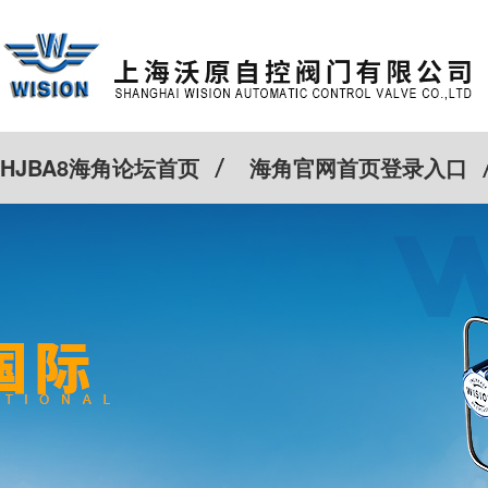
HJBA8海角论坛首页
海角官网首页登录入口
特殊定制
客户案例
Cv计算器
新闻